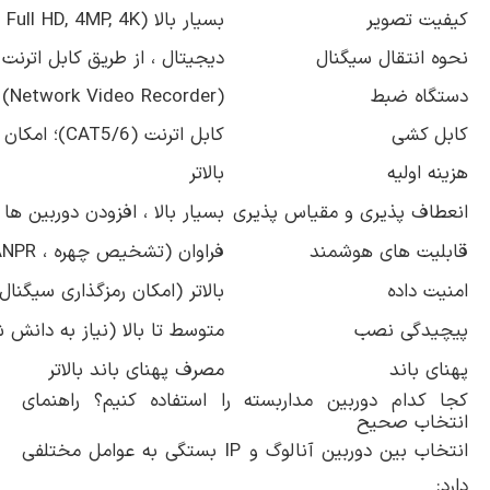
کیفیت تصویر
بسیار بالا (Full HD, 4MP, 4K و بالاتر)
نحوه انتقال سیگنال
دیجیتال ، از طریق کابل اترنت (LAN) و پروتکل های شب
دستگاه ضبط
(Network Video Recorder)
کابل کشی
کابل اترنت (CAT5/6)؛ امکان استفاده از PoE (یک کابل برای داده و برق)
هزینه اولیه
بالاتر
انعطاف پذیری و مقیاس پذیری
بسیار بالا ، افزودن دوربین ها
قابلیت های هوشمند
فراوان (تشخیص چهره ، ANPR ، شمارش افراد ، تحلیل حرکتی پیشرفته و…)
امنیت داده
بالاتر (امکان رمزگذاری سیگنال
پیچیدگی نصب
متوسط تا بالا (نیاز به دانش 
پهنای باند
مصرف پهنای باند بالاتر
کجا کدام دوربین مداربسته را استفاده کنیم؟ راهنمای
انتخاب صحیح
انتخاب بین دوربین آنالوگ و IP بستگی به عوامل مختلفی
دارد: