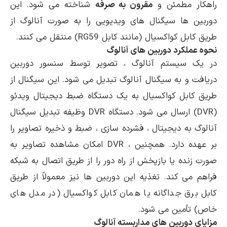
راهکار مطمئن و
مقرون به صرفه
شناخته می شود. این
دوربین ها سیگنال های ویدیویی را به صورت آنالوگ از
طریق کابل کواکسیال (مانند کابل RG59) منتقل می کنند.
نحوه عملکرد دوربین های آنالوگ
در یک سیستم آنالوگ ، تصویر توسط سنسور دوربین
دریافت و به سیگنال آنالوگ تبدیل می شود. این سیگنال از
طریق کابل کواکسیال به یک دستگاه ضبط دیجیتال ویدئو
(DVR) ارسال می شود. دستگاه DVR وظیفه تبدیل سیگنال
آنالوگ به دیجیتال ، فشرده سازی ، ضبط و ذخیره تصاویر را
بر عهده دارد. همچنین ، DVR امکان مشاهده تصاویر به
صورت زنده یا بازپخش از راه دور را از طریق اتصال به شبکه
فراهم می کند. تغذیه این دوربین ها نیز معمولاً از طریق
کابل برق جداگانه یا همان کابل کواکسیال (در مدل های
خاص) تأمین می شود.
مزایای دوربین های مداربسته آنالوگ