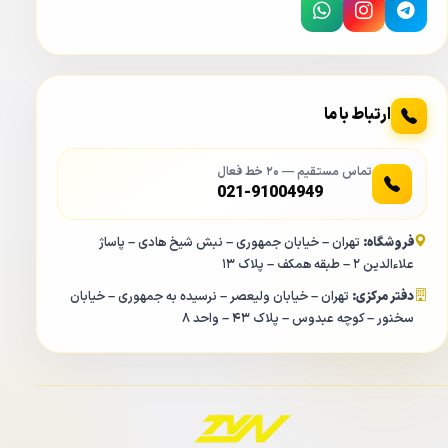
ارتباط با ما
تماس مستقیم — ۲۰ خط فعال
021-91004949
فروشگاه:
تهران – خیابان جمهوری – نبش شیخ هادی – پاساژ
علاءالدین ۲ – طبقه همکف – پلاک ۱۳
دفتر مرکزی:
تهران – خیابان ولیعصر – نرسیده به جمهوری – خیابان
سخنور – کوچه عبدوس – پلاک ۴۳ – واحد ۸