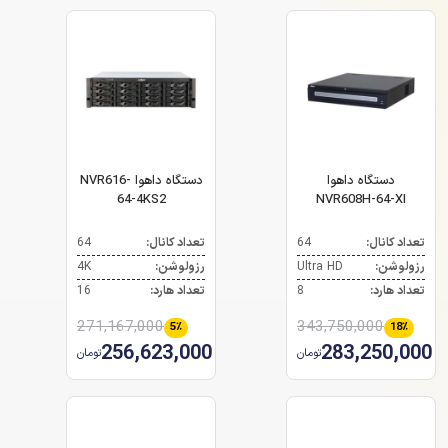
دستگاه داهوا
دستگاه داهوا NVR616-
64-4KS2
NVR608H-64-XI
تعداد کانال:
64
تعداد کانال:
64
رزولوشن:
Ultra HD
رزولوشن:
4K
تعداد هارد:
8
تعداد هارد:
16
271,167,000
343,750,000
5٪
18٪
256,623,000
283,250,000
تومان
تومان