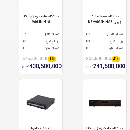
دستگاه ضبط هایک
دستگاه هایک ویژن DS-
ویژن DS-9664NI-M8
9664NI-I16
تعداد کانال:
64
تعداد کانال:
64
رزولوشن:
8K
رزولوشن:
4K
تعداد هارد:
8
تعداد هارد:
16
546,500,000
306,600,000
21٪
21٪
430,500,000
241,500,000
تومان
تومان
دستگاه هایک ویژن DS-
دستگاه داهوا