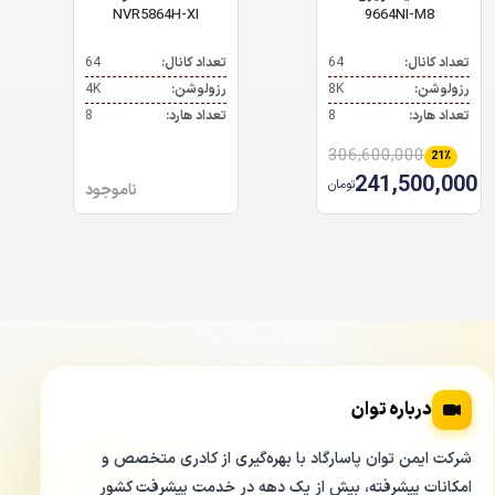
NVR5864H-XI
9664NI-M8
تعداد کانال:
64
تعداد کانال:
64
رزولوشن:
8K
رزولوشن:
4K
تعداد هارد:
8
تعداد هارد:
8
306,600,000
21٪
241,500,000
تومان
ناموجود
درباره توان
شرکت ایمن توان پاسارگاد با بهره‌گیری از کادری متخصص و
امکانات پیشرفته، بیش از یک دهه در خدمت پیشرفت کشور