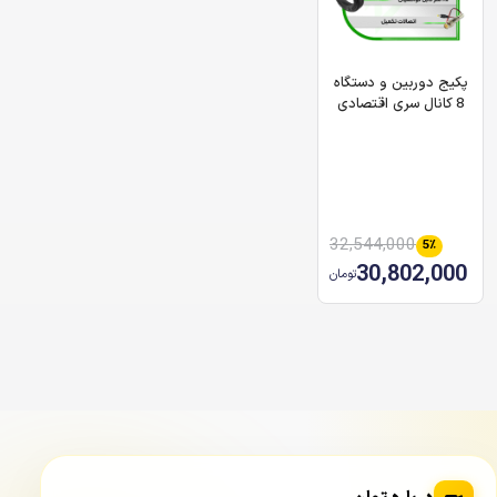
پکیج دوربین و دستگاه
8 کانال سری اقتصادی
32,544,000
5٪
30,802,000
تومان