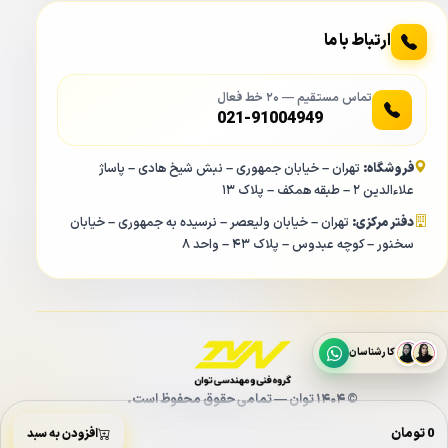
ارتباط با ما
تماس مستقیم — ۲۰ خط فعال
021-91004949
فروشگاه:
تهران – خیابان جمهوری – نبش شیخ هادی – پاساژ
علاءالدین ۲ – طبقه همکف – پلاک ۱۳
دفتر مرکزی:
تهران – خیابان ولیعصر – نرسیده به جمهوری – خیابان
سخنور – کوچه عبدوس – پلاک ۴۳ – واحد ۸
کارشناسان
© ۱۴۰۴ توان — تمامی حقوق محفوظ است.
0 تومان
افزودن به سبد