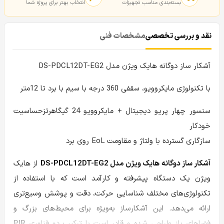
بسته‌بندی مناسب تجهیزات
انتخاب بهتر برای پروژه شما
نقد و بررسی تخصصی
مشخصات فنی
آشکار ساز دوگانه هایک ویژن مدل DS-PDCL12DT-EG2
با تکنولوژی مایکروویو، سقفی 360 درجه با سیم با برد تا 12متر
سنسور چهار پریو دیجیتال + مایکروویو 24 گیگاهرتزحساسیت
خودکار
سازگاری گسترده با ولتاژ و مقاومت EoL روی برد
آشکار ساز دوگانه هایک ویژن مدل DS-PDCL12DT-EG2
از هایک
ویژن یک دستگاه پیشرفته و کارآمد است که با استفاده از
تکنولوژی‌های مختلف شناسایی حرکت، دقت و پوشش وسیع‌تری
ارائه می‌دهد. این آشکارساز به‌ویژه برای محیط‌های بزرگ و
فضاهای باز طراحی شده و قادر است با ترکیب دو فناوری
PIR