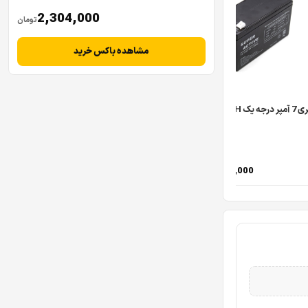
2,304,000
تومان
مشاهده باکس خرید
رجه یک BAT-7.2AH
باتری 5 آمپر درجه یک BAT-5AH
آنتن GSM بیست سانتی
2,189,000
3,039,000
2,088,000
2,895,000
تومان
تومان