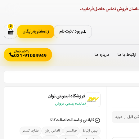
ارشناسان فروش تماس حاصل فرمایید.
0
ورود / ثبت نام
مشاوره رایگان
۲۰ خط فعال
ارتباط با ما
درباره ما
021-91004949
فروشگاه اینترنتی توان
نماینده رسمی فروش
گان قبل از خرید
گارانتی و ضمانت اصالت کالا
پارس ارتباط
فراگستر
الماس رایان
نظارت گستر