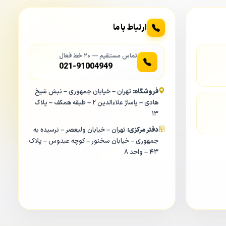
ارتباط با ما
تماس مستقیم — ۲۰ خط فعال
021-91004949
فروشگاه:
تهران – خیابان جمهوری – نبش شیخ
هادی – پاساژ علاءالدین ۲ – طبقه همکف – پلاک
۱۳
دفتر مرکزی:
تهران – خیابان ولیعصر – نرسیده به
جمهوری – خیابان سخنور – کوچه عبدوس – پلاک
۴۳ – واحد ۸