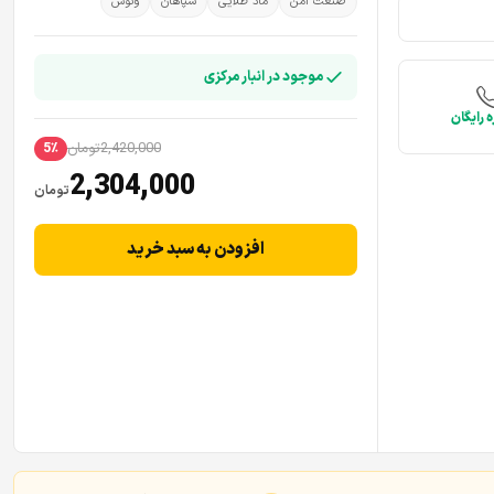
صنعت امن
ماد طلایی
سپاهان
ونوس
موجود در انبار مرکزی
 رایگان
2,420,000
تومان
5٪
2,304,000
تومان
افزودن به سبد خرید