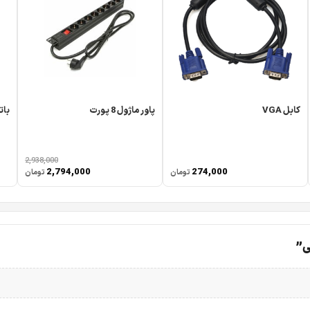
کابل VGA
پاور ماژول 8 پورت
باتری 7 آمپر د
2,938,000
2,794,000
274,000
تومان
تومان