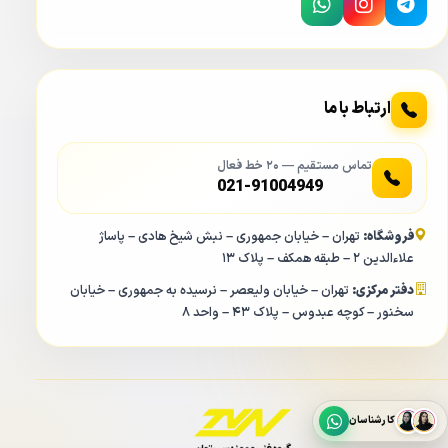
ارتباط با ما
تماس مستقیم — ۲۰ خط فعال
021-91004949
فروشگاه:
تهران – خیابان جمهوری – نبش شیخ هادی – پاساژ
علاءالدین ۲ – طبقه همکف – پلاک ۱۳
دفتر مرکزی:
تهران – خیابان ولیعصر – نرسیده به جمهوری – خیابان
سخنور – کوچه عبدوس – پلاک ۴۳ – واحد ۸
کارشناسان