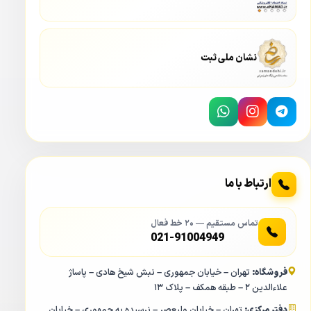
نشان ملی ثبت
ارتباط با ما
تماس مستقیم — ۲۰ خط فعال
021-91004949
فروشگاه:
تهران – خیابان جمهوری – نبش شیخ هادی – پاساژ
علاءالدین ۲ – طبقه همکف – پلاک ۱۳
دفتر مرکزی:
تهران – خیابان ولیعصر – نرسیده به جمهوری – خیابان