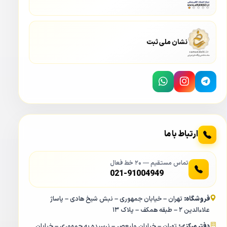
نشان ملی ثبت
ارتباط با ما
تماس مستقیم — ۲۰ خط فعال
021-91004949
فروشگاه:
تهران – خیابان جمهوری – نبش شیخ هادی – پاساژ
علاءالدین ۲ – طبقه همکف – پلاک ۱۳
دفتر مرکزی:
تهران – خیابان ولیعصر – نرسیده به جمهوری – خیابان