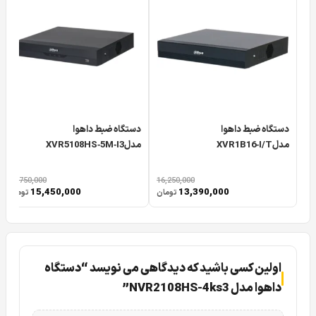
دستگاه ضبط داهوا
دستگاه ضبط داهوا
مدلXVR1B16‑I/T
مدلXVR5108HS‑5M‑I3
18,750,000
16,250,000
15,450,000
13,390,000
تومان
تومان
اولین کسی باشید که دیدگاهی می نویسد “دستگاه
داهوا مدل NVR2108HS-4ks3”