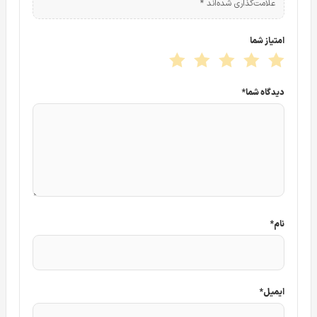
تمام ویدیوهای مرتبط با تردد افراد یا خودروها را استخراج کنید
علامت‌گذاری شده‌اند
*
که این امر یک مزیت فوق‌العاده برای مدیریت زمان است.
امتیاز شما
قدرت پردازش تصویر و مدیریت شبکه در DS-
7604NXI-K1
دیدگاه شما
*
دستگاه DS-7604NXI-K1 برای مدیریت و پردازش تصاویر حداکثر
۴ دوربین تحت شبکه طراحی شده است. پهنای باند ورودی این
دستگاه به گونه‌ای مهندسی شده است که می‌تواند تصاویر
باکیفیت و رزولوشن بالا را بدون هیچ‌گونه افت فریم یا تاخیر
دریافت کند. این پایداری در انتقال اطلاعات، تضمین‌کننده یک
نظارت بی‌نقص و ۲۴ ساعته است.
نام
*
علاوه بر کیفیت دریافت تصاویر، دستگاه DS-7604NXI-K1 در
بخش خروجی نیز بسیار قدرتمند عمل می‌کند. پشتیبانی از
خروجی‌های تصویر باکیفیت برای اتصال به مانیتورها، به شما این
ایمیل
*
امکان را می‌دهد که کوچکترین جزئیات محیط تحت نظارت خود را