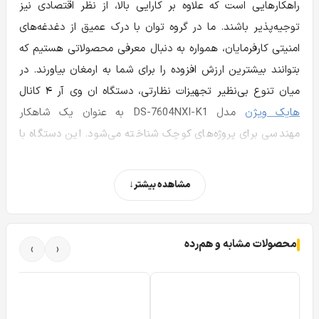
راهکارهایی است که علاوه بر کارایی بالا، از نظر اقتصادی نیز
توجیه‌پذیر باشند. ما در گروه توان با درک عمیق از دغدغه‌های
امنیتی کارفرمایان، همواره به دنبال معرفی محصولاتی هستیم که
بتوانند بیشترین ارزش افزوده را برای شما به ارمغان بیاورند. در
میان تنوع بی‌نظیر تجهیزات نظارتی، دستگاه ان وی آر ۴ کانال
هایک ویژن
مدل DS-7604NXI-K1 به عنوان یک شاهکار
مهندسی برای پروژه‌های کوچک شناخته می‌شود. این دستگاه با
تلفیق امکانات پایه یک رکوردر تحت شبکه و فناوری‌های پیشرفته
هوش مصنوعی، تعریف جدیدی از امنیت هوشمند را برای
مشاهده بیشتر
کسب‌وکارهای کوچک و منازل مسکونی ارائه کرده است. در این
مقاله به صورت جامع به بررسی قابلیت‌های این دستگاه
می‌پردازیم تا شما را در یک انتخاب آگاهانه یاری کنیم.
محصولات مشابه و هم‌رده
›
‹
تحول امنیت با فناوری AcuSense در دستگاه DS-
7604NXI-K1