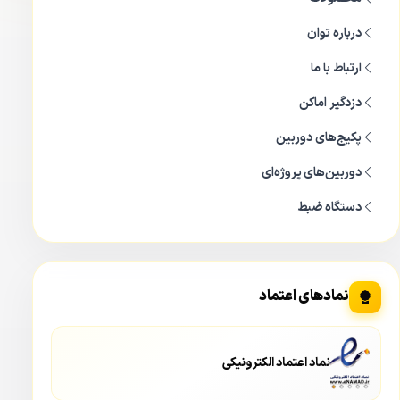
کوچک
درباره توان
هر پروژه‌ای نیازمند تجهیزاتی متناسب با ابعاد خود است. خرید
دستگاه‌های گران‌قیمت با کانال‌های بالا برای فضاهای کوچک، صرفاً
ارتباط با ما
اتلاف بودجه است. دستگاه DS-7604NXI-K1 دقیقاً برای رفع
دزدگیر اماکن
نیازهای امنیتی فروشگاه‌های کوچک، بوتیک‌ها، دفاتر کار شخصی،
پکیج‌های دوربین
مطب‌ها و منازل مسکونی طراحی شده است. پشتیبانی از ۴
دوربین‌های پروژه‌ای
دوربین، پوشش کاملی برای اینگونه فضاها ایجاد می‌کند.
دستگاه ضبط
این دستگاه با ابعاد جمع‌وجور و طراحی مدرن خود، به راحتی در
هر فضایی نصب می‌شود. قابلیت انتقال تصویر بر روی گوشی‌های
موبایل از طریق سرورهای قدرتمند و امن، به شما اجازه می‌دهد
نمادهای اعتماد
تا از هر کجای دنیا و در هر ساعت از شبانه‌روز، بر محل کار یا
زندگی خود نظارت کامل داشته باشید. سادگی در نصب، راه‌اندازی
و استفاده روزمره، از دیگر دلایلی است که این مدل را به شدت
نماد اعتماد الکترونیکی
محبوب کرده است.