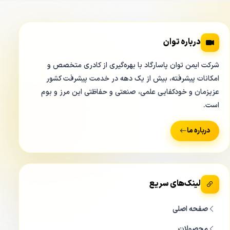
(SATA)، بستری مناسب برای نیازهای پروژه‌های کوچک فراهم
کرده است. اما آنچه این دستگاه را متمایز می‌کند، استفاده از
درباره توان
تکنولوژی فشرده‌سازی بی‌نظیر H.265+ است.
شرکت ایمن توان پاسارگاد با بهره‌گیری از کادری متخصص و
ما در گروه توان همواره به این نکته تاکید داریم که قدرت واقعی
امکانات پیشرفته، بیش از یک دهه در خدمت پیشرفت کشور
دستگاه DS-7604NXI-K1 در بهینه‌سازی فضای ذخیره‌سازی نهفته
عزیزمان و خودکفایی علمی، صنعتی و حفاظتی این مرز و بوم
است. فرمت H.265+ می‌تواند حجم ویدیوهای ضبط شده را به
است.
شدت کاهش دهد، در حالی که کیفیت تصویر اصلی کاملاً حفظ
می‌شود. این یعنی شما می‌توانید با خرید یک هارد دیسک با
درباره ما
ظرفیت متوسط، تصاویر ۴ دوربین خود را برای مدت زمان بسیار
طولانی‌تری بایگانی کنید. این بهینه‌سازی، هزینه‌های جاری و اولیه
شما را به شکل چشمگیری کاهش داده و ارزش خرید دستگاه را
لینک‌های سریع
دوچندان می‌کند.
صفحه اصلی
تناسب دستگاه DS-7604NXI-K1 با نیازهای پروژه‌های
محصولات