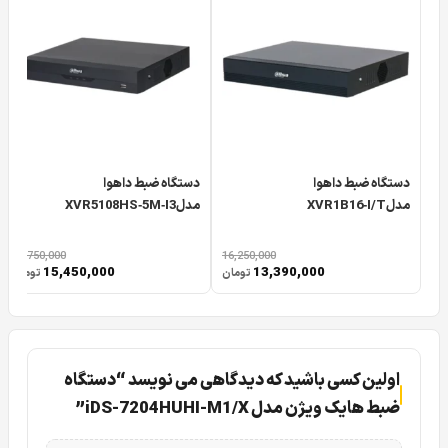
دستگاه ضبط داهوا
دستگاه ضبط داهوا
مدلXVR1B16‑I/T
مدلXVR5108HS‑5M‑I3
18,750,000
16,250,000
15,450,000
13,390,000
تومان
تومان
اولین کسی باشید که دیدگاهی می نویسد “دستگاه
ضبط هایک ویژن مدل iDS-7204HUHI-M1/X”