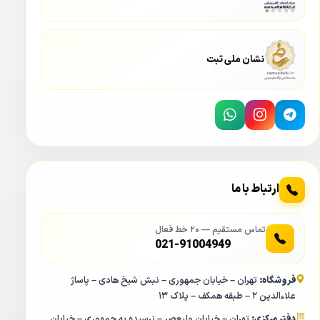
نشان ملی ثبت
ارتباط با ما
تماس مستقیم — ۲۰ خط فعال
021-91004949
فروشگاه:
تهران – خیابان جمهوری – نبش شیخ هادی – پاساژ
علاءالدین ۲ – طبقه همکف – پلاک ۱۳
دفتر مرکزی:
تهران – خیابان ولیعصر – نرسیده به جمهوری – خیابان