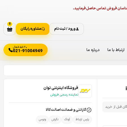
ارشناسان فروش تماس حاصل فرمایید.
0
ورود / ثبت نام
مشاوره رایگان
۲۰ خط فعال
ارتباط با ما
درباره ما
021-91004949
فروشگاه اینترنتی توان
نماینده رسمی فروش
گان قبل از خرید
گارانتی و ضمانت اصالت کالا
پارس ارتباط
آونگ
نگرش
ونوس