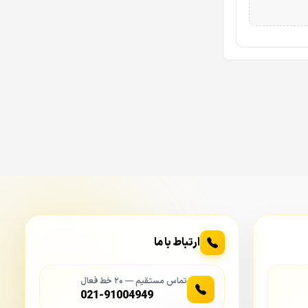
ارتباط با ما
تماس مستقیم — ۲۰ خط فعال
021-91004949