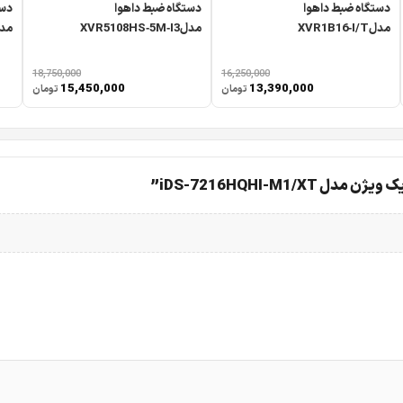
دستگاه ضبط داهوا
دستگاه ضبط داهوا
دست
مدلXVR1B16‑I/T
مدلXVR5108HS‑5M‑I3
مدل08‑I/T
18,750,000
16,250,000
15,450,000
13,390,000
تومان
تومان
iDS-7216HQHI-M”