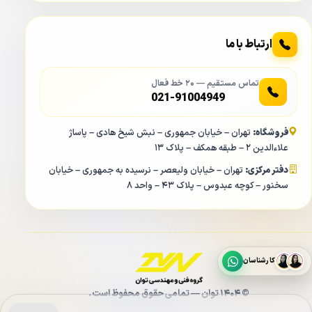
ارتباط با ما
تماس مستقیم — ۲۰ خط فعال
021-91004949
فروشگاه:
تهران – خیابان جمهوری – نبش شیخ هادی – پاساژ
علاءالدین ۲ – طبقه همکف – پلاک ۱۳
دفتر مرکزی:
تهران – خیابان ولیعصر – نرسیده به جمهوری – خیابان
سخنور – کوچه عبدوس – پلاک ۴۳ – واحد ۸
کارشناسان
© ۱۴۰۴ توان — تمامی حقوق محفوظ است.