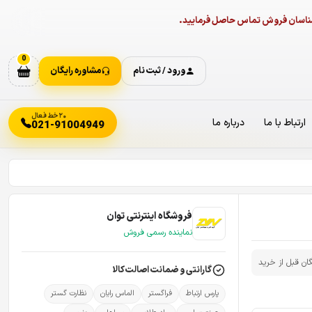
ارشناسان فروش تماس حاصل فرمایید.
0
ورود / ثبت نام
مشاوره رایگان
۲۰ خط فعال
ارتباط با ما
درباره ما
021-91004949
فروشگاه اینترنتی توان
نماینده رسمی فروش
گان قبل از خرید
گارانتی و ضمانت اصالت کالا
پارس ارتباط
فراگستر
الماس رایان
نظارت گستر