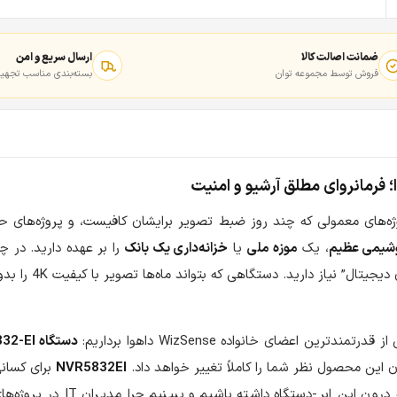
ضمانت اصالت کالا
ارسال سریع و امن
فروش توسط مجموعه توان
بسته‌بندی مناسب تجهیز
ژه‌های معمولی که چند روز ضبط تصویر برایشان کافیست، و پروژه‌های ح
شیمی عظیم
، یک
موزه ملی
یا
خزانه‌داری یک بانک
را بر عهده دارید. در چ
شما فقط یک دستگاه ضبط‌کننده نمی‌خواهی
اعضای خانواده WizSense داهوا برداریم:
دستگاه NVR5832-EI
NVR5832EI
برای کسان
تگاه داشته باشیم و ببینیم چرا مدیران IT در پروژه‌های بزرگ، روی نام