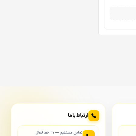
NVR5832-EI
ی‌شود؛ یعنی اگر
ارتباط با ما
تماس مستقیم — ۲۰ خط فعال