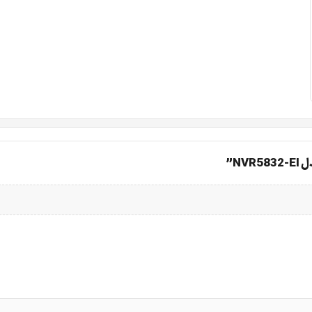
مگاپیکسلی صحبت می‌کنیم. وقتی ۳۲ عدد از این دوربین‌ها همزمان شروع به ا
، به شما اجازه می‌دهد تا فضایی
هستید و طبق قانون بیمه، باید تصاویر تمام خطوط تولید را تا
۹۰ روز
ن
N”
NVR5832 EI
با آغوش باز از ۸ هارد دیسک استقبال می‌کند. ای
اویر قدیمی باشید.
نی از
RAID 0/1/5/6/10
.