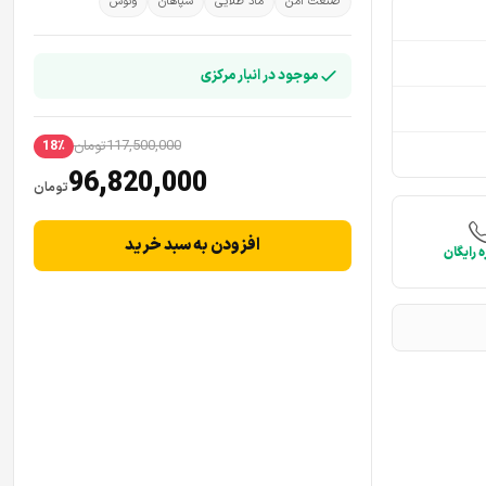
صنعت امن
ماد طلایی
سپاهان
ونوس
موجود در انبار مرکزی
117,500,000
تومان
18٪
96,820,000
تومان
افزودن به سبد خرید
 رایگان