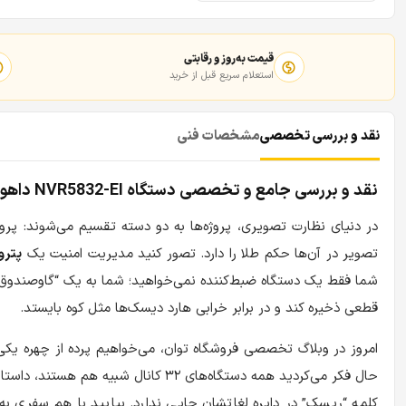
قیمت به‌روز و رقابتی
استعلام سریع قبل از خرید
نقد و بررسی تخصصی
مشخصات فنی
نقد و بررسی جامع و تخصصی دستگاه NVR5832-EI داهوا؛ فرمانروای مطلق آرشیو و امنیت
در دنیای نظارت تصویری، پروژه‌ها به دو دسته تقسیم می‌شوند: پرو
تصویر در آن‌ها حکم طلا را دارد. تصور کنید مدیریت امنیت یک
پترو
قطعی ذخیره کند و در برابر خرابی هارد دیسک‌ها مثل کوه بایستد.
امروز در وبلاگ تخصصی فروشگاه توان، می‌خواهیم پرده از چهره یکی از قدرتمندترین 
حال فکر می‌کردید همه دستگاه‌های ۳۲ کانال شبیه هم هستند، داستان این محصول نظر شما را کاملاً تغییر خواهد داد.
کلمه “ریسک” در دایره لغاتشان جایی ندارد. بیایید با هم سفری به درون این ابر-دس