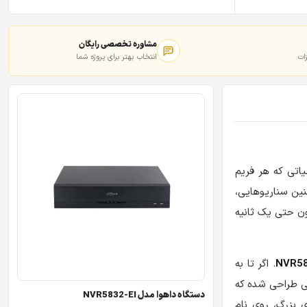
مشاوره تخصصی رایگان
ات
انتخاب بهتر برای پروژه شما
یاتی که هر فریم
نین سناریوهایی،
د؛ شما به یک “گاوصندوق دیجیتال” نیاز دارید. دستگاهی که بتواند ماه‌ها تصویر با کیفیت 4K را بدون حتی یک ثانیه
. اگر تا به
ی طراحی شده که
دستگاه داهوا مدل NVR5832-EI