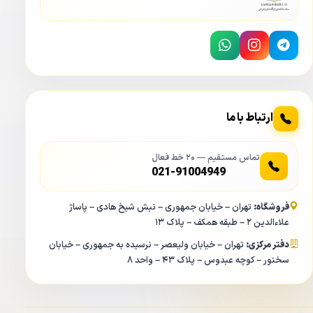
ارتباط با ما
تماس مستقیم — ۲۰ خط فعال
021-91004949
فروشگاه:
تهران – خیابان جمهوری – نبش شیخ هادی – پاساژ
علاءالدین ۲ – طبقه همکف – پلاک ۱۳
دفتر مرکزی:
تهران – خیابان ولیعصر – نرسیده به جمهوری – خیابان
سخنور – کوچه عبدوس – پلاک ۴۳ – واحد ۸