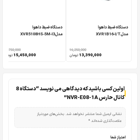
دستگاه ضبط داهوا
دستگاه ضبط داهوا
مدلXVR1B16‑I/T
مدلXVR5108HS‑5M‑I3
18,750,000
16,250,000
15,450,000
13,390,000
تومان
تومان
اولین کسی باشید که دیدگاهی می نویسد “دستگاه 8
کانال حارس NVR-E08-1A”
نشانی ایمیل شما منتشر نخواهد شد.
بخش‌های موردنیاز
علامت‌گذاری شده‌اند
*
امتیاز شما