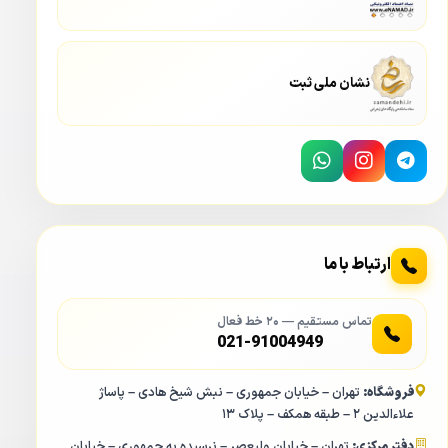
نشان ملی ثبت
ارتباط با ما
تماس مستقیم — ۲۰ خط فعال
021-91004949
فروشگاه:
تهران – خیابان جمهوری – نبش شیخ هادی – پاساژ
علاءالدین ۲ – طبقه همکف – پلاک ۱۳
دفتر مرکزی:
تهران – خیابان ولیعصر – نرسیده به جمهوری – خیابان