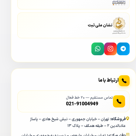
نشان ملی ثبت
ارتباط با ما
تماس مستقیم — ۲۰ خط فعال
021-91004949
فروشگاه:
تهران – خیابان جمهوری – نبش شیخ هادی – پاساژ
علاءالدین ۲ – طبقه همکف – پلاک ۱۳
دفتر مرکزی:
تهران – خیابان ولیعصر – نرسیده به جمهوری – خیابان