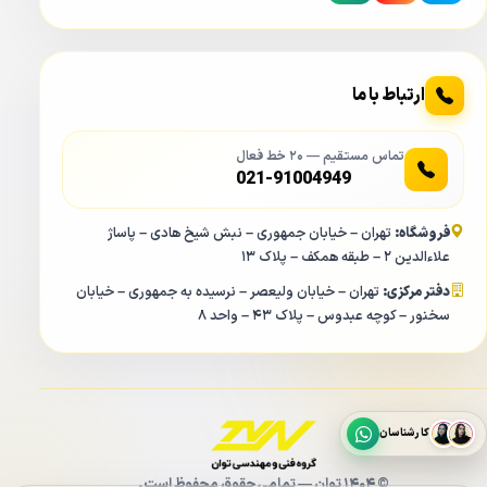
ارتباط با ما
تماس مستقیم — ۲۰ خط فعال
021-91004949
فروشگاه:
تهران – خیابان جمهوری – نبش شیخ هادی – پاساژ
علاءالدین ۲ – طبقه همکف – پلاک ۱۳
دفتر مرکزی:
تهران – خیابان ولیعصر – نرسیده به جمهوری – خیابان
سخنور – کوچه عبدوس – پلاک ۴۳ – واحد ۸
کارشناسان
© ۱۴۰۴ توان — تمامی حقوق محفوظ است.