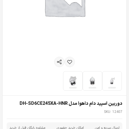
دوربین اسپید دام داهوا مدل DH-SD6CE245XA-HNR
SKU: 12407
ارسال سریع و امن
امکان خرید حضوری
مشاوره رایگان قبل از خرید