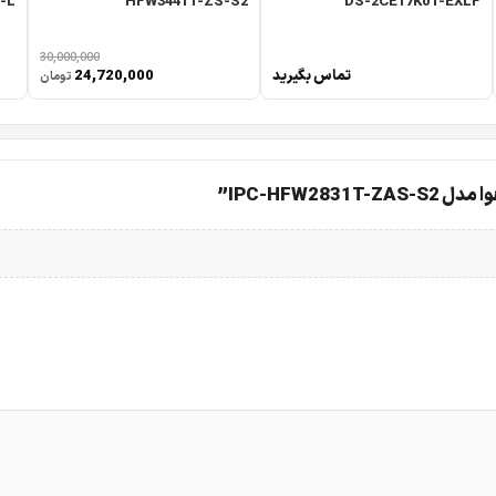
-L
HFW3441T-ZS-S2
DS-2CE17K0T-EXLF
30,000,000
تماس بگیرید
24,720,000
تومان
IPC-HFW2”