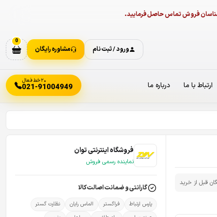
ارشناسان فروش تماس حاصل فرمایید.
0
ورود / ثبت نام
مشاوره رایگان
۲۰ خط فعال
ارتباط با ما
درباره ما
021-91004949
فروشگاه اینترنتی توان
نماینده رسمی فروش
گان قبل از خرید
گارانتی و ضمانت اصالت کالا
پارس ارتباط
فراگستر
الماس رایان
نظارت گستر