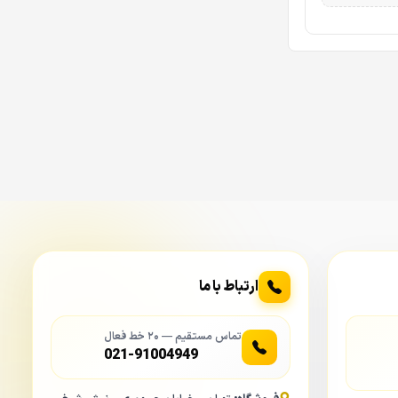
ارتباط با ما
تماس مستقیم — ۲۰ خط فعال
021-91004949