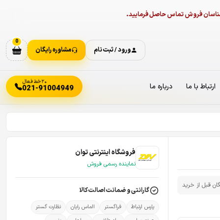
ارشناسان فروش تماس حاصل فرمایید.
0
ورود / ثبت نام
مشاوره رایگان
۲۰ خط فعال
ارتباط با ما
درباره ما
021-91004949
فروشگاه اینترنتی توان
نماینده رسمی فروش
گان قبل از خرید
گارانتی و ضمانت اصالت کالا
پارس ارتباط
فراگستر
الماس رایان
نظارت گستر