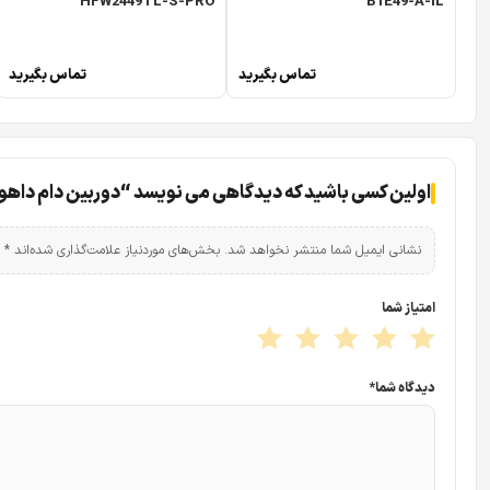
HFW2449TL-S-PRO
B1E49-A-IL
تماس بگیرید
تماس بگیرید
اولین کسی باشید که دیدگاهی می نویسد “دوربین دام داهوا PDBW8800-A180
نشانی ایمیل شما منتشر نخواهد شد.
بخش‌های موردنیاز علامت‌گذاری شده‌اند
*
امتیاز شما
دیدگاه شما
*