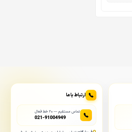
ارتباط با ما
تماس مستقیم — ۲۰ خط فعال
021-91004949