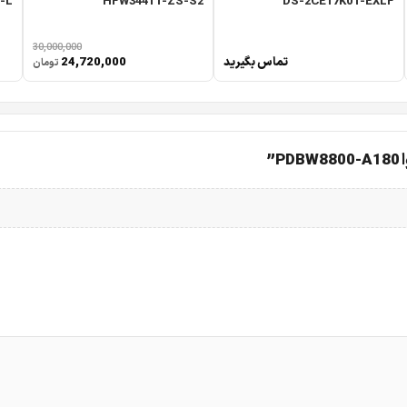
-L
HFW3441T-ZS-S2
DS-2CE17K0T-EXLF
30,000,000
تماس بگیرید
24,720,000
تومان
”