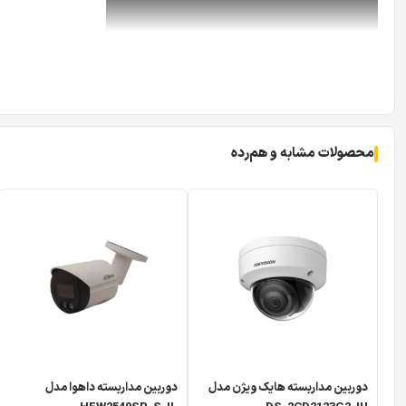
رزولوشن ۴ مگاپیکسلی دوربین 2449T-S-IL
رزولوشن
در واقع به تعداد پیکسل‌هایی گفته می‌شود که تصویر دورب
ثبت می‌کند. برای مثال، یک دوربین
HD
معمولاً رزولوشنی حدود
1 مگاپیکسل (1280×720)
محصولات مشابه و هم‌رده
تصاویر واضح‌تری ارائه می‌دهد و دوربین
4 مگاپیکسلی
مانند
T-S-IL
می‌کند. این یعنی هنگام بزرگ‌نمایی تصویر، جزئیات بیشتری مانند چ
کمتر می‌شود.
فرض کنید صبح به محل کارتان می‌رسید و متوجه می‌شوید شب گذشته
است. اگر تصویر کیفیت پایینی داشته باشد، ممکن است چهره فرد، پل
IPC-HDW2449T-S-IL
با رزولوشن
۴ مگاپیکسل (2688×1520)
بزرگ‌نمایی تصویر، شانس بیشتری برای تشخیص چهره، پلاک خودرو ی
پارکینگ و انبار اهمیت زیادی دارد؛ زیرا در بسیاری از مواقع، همین
باشند.
دوربین مداربسته هایک ویژن مدل
دوربین مداربسته داهوا مدل