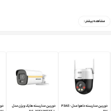
مشاهده بیشتر
ین را تشکیل می‌دهند. هرچه تعداد این پیکسل‌ها بیشتر باشد، تصویر ج
دارد، دوربین
Full HD
با رزولوشن
2 مگاپیکسل (1920×1080)
2449
با رزولوشن
2688×1520
تقریباً دو بر
هره افراد، پلاک خودرو یا اشیای کوچک قابل مشاهده خواهد بود و احتما
 فردی وارد پارکینگ شده است. اولین کاری که انجام می‌دهید، بازبینی
اک خودرو یا حتی وسیله‌ای که در دست دارد به‌صورت تار ثبت شده باشد.
تصاویر را با جزئیات بیشتری نسبت به
ا سایر جزئیات مهم خواهید داشت. این موضوع برای نظارت بر ورودی ساخ
 جزئیات کوچک می‌توانند در شناسایی یک فرد یا بررسی یک اتفاق نقش تعیین
دوربین مداربسته داهوا مدل P3AE-
دوربین مداربسته هایک ویژن مدل
دور