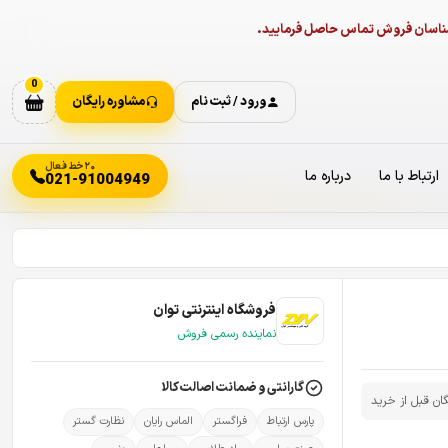
ارشناسان فروش تماس حاصل فرمایید.
0
ورود / ثبت نام
مشاوره رایگان
۲۰ خط فعال
ارتباط با ما
درباره ما
021-91004949
فروشگاه اینترنتی توان
نماینده رسمی فروش
گارانتی و ضمانت اصالت کالا
گان قبل از خرید
پارس ارتباط
فراگستر
الماس رایان
نظارت گستر