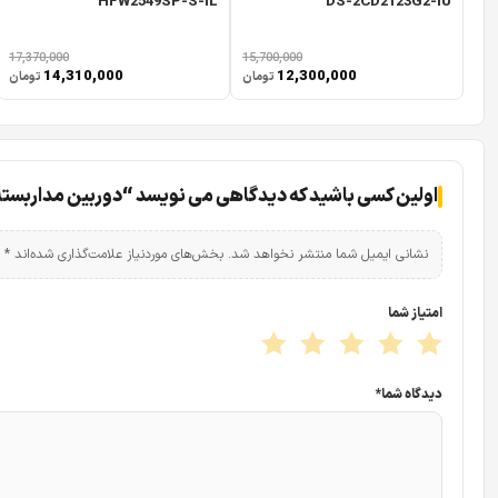
HFW2549SP-S-IL
DS-2CD2123G2-IU
17,370,000
15,700,000
14,310,000
12,300,000
تومان
تومان
اولین کسی باشید که دیدگاهی می نویسد “دوربین مداربسته داهوا مدل L
نشانی ایمیل شما منتشر نخواهد شد.
بخش‌های موردنیاز علامت‌گذاری شده‌اند
*
امتیاز شما
دیدگاه شما
*