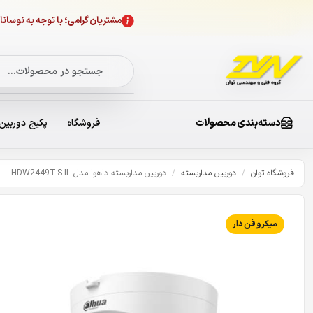
مشتریان گرامی؛ با توجه به نوسا
دسته‌بندی محصولات
فروشگاه
پکیج دوربین
فروشگاه توان
/
دوربین مداربسته
/
دوربین مداربسته داهوا مدل HDW2449T-S-IL
میکروفن دار