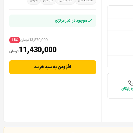
صنعت امن
ماد طلایی
سپاهان
ونوس
موجود در انبار مرکزی
13,870,000
تومان
18٪
11,430,000
تومان
افزودن به سبد خرید
 رایگان