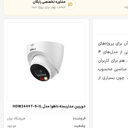
مشاوره تخصصی رایگان
ات
انتخاب بهتر برای پروژه شما
 برای پروژه‌های
یکی از مدل‌های ۴
است که با دید در شب هوشمند Smart Dual Light، میکروفون داخلی، پشتیبانی از PoE و استاندارد IP67، هم برای کاربران
اب مناسبی محسوب
؛ چون بسیاری از
دوربین مداربسته داهوا مدل HDW2449T-S-IL
فروشنده
فروشگاه توان
وضعیت
موجود