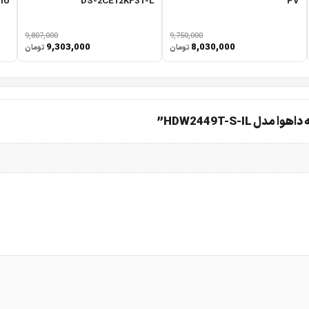
IU
DS-2CE12KF3T-L
PV
9,807,000
9,750,000
9,303,000
8,030,000
تومان
تومان
HDW2449T-S-I”