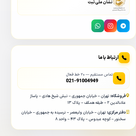
نشان ملی ثبت
ارتباط با ما
تماس مستقیم — ۲۰ خط فعال
021-91004949
فروشگاه:
تهران – خیابان جمهوری – نبش شیخ هادی – پاساژ
علاءالدین ۲ – طبقه همکف – پلاک ۱۳
دفتر مرکزی:
تهران – خیابان ولیعصر – نرسیده به جمهوری – خیابان
سخنور – کوچه عبدوس – پلاک ۴۳ – واحد ۸