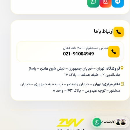
ارتباط با ما
تماس مستقیم — ۲۰ خط فعال
021-91004949
فروشگاه:
تهران – خیابان جمهوری – نبش شیخ هادی – پاساژ
علاءالدین ۲ – طبقه همکف – پلاک ۱۳
دفتر مرکزی:
تهران – خیابان ولیعصر – نرسیده به جمهوری – خیابان
سخنور – کوچه عبدوس – پلاک ۴۳ – واحد ۸
کارشناسان