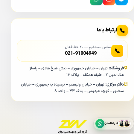
ارتباط با ما
تماس مستقیم — ۲۰ خط فعال
021-91004949
فروشگاه:
تهران – خیابان جمهوری – نبش شیخ هادی – پاساژ
علاءالدین ۲ – طبقه همکف – پلاک ۱۳
دفتر مرکزی:
تهران – خیابان ولیعصر – نرسیده به جمهوری – خیابان
سخنور – کوچه عبدوس – پلاک ۴۳ – واحد ۸
کارشناسان