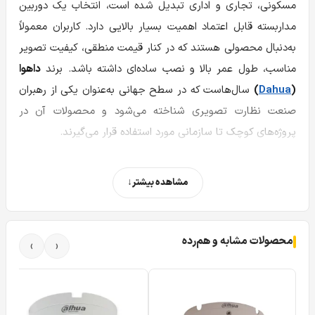
مسکونی، تجاری و اداری تبدیل شده است، انتخاب یک دوربین
مداربسته قابل اعتماد اهمیت بسیار بالایی دارد. کاربران معمولاً
به‌دنبال محصولی هستند که در کنار قیمت منطقی، کیفیت تصویر
مناسب، طول عمر بالا و نصب ساده‌ای داشته باشد. برند
داهوا
(
Dahua
)
سال‌هاست که در سطح جهانی به‌عنوان یکی از رهبران
صنعت نظارت تصویری شناخته می‌شود و محصولات آن در
پروژه‌های کوچک تا سازمانی مورد استفاده قرار می‌گیرند.
در میان محصولات اقتصادی و پرفروش این برند،
دوربین
مشاهده بیشتر
مداربسته داهوا مدل B1A21P-U-A
جایگاه ویژه‌ای دارد. این
دوربین که با نام‌های
B1A21P U A
و
B1A21PUA
نیز شناخته
می‌شود، از سری
Cooper
داهوا بوده و با بهره‌گیری از تکنولوژی
محصولات مشابه و هم‌رده
›
‹
HDCVI، کیفیت تصویر Full HD، دید در شب قدرتمند و
میکروفون داخلی، انتخابی هوشمندانه برای کاربرانی است که
به‌دنبال یک سیستم نظارتی پایدار و مقرون‌به‌صرفه هستند.