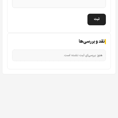
دوربین
B1A21P-U-A
به یک سنسور
2 مگاپیکسلی CMOS
با
اسکن progressive مجهز شده است. این سنسور قادر است
تصاویر را با رزولوشن
1920×1080 (1080p)
و نرخ فریم حداکثر
30 فریم بر ثانیه ثبت کند. این کیفیت تصویر برای بسیاری از
کاربردهای نظارتی کاملاً کافی و استاندارد است.
نقد و بررسی‌ها
برای کاربر عادی، این کیفیت به معنای تصویری واضح و قابل
اعتماد برای مشاهده وقایع روزانه است. برای کاربر فنی نیز، این
هنوز بررسی‌ای ثبت نشده است.
رزولوشن امکان ذخیره‌سازی بهینه و پردازش سریع‌تر تصاویر را
فراهم می‌کند.
B1A21PUA
در محیط‌هایی با نور مناسب، تصاویر
رنگی با جزئیات مطلوب ارائه می‌دهد.
عملکرد دوربین B1A21P-U-A در نور کم و شب
یکی از دغدغه‌های اصلی در انتخاب دوربین مداربسته، عملکرد آن
در شب و محیط‌های کم‌نور است.
دوربین مداربسته داهوا مدل