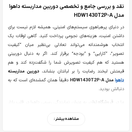
نقد و بررسی جامع و تخصصی دوربین مداربسته داهوا
مدل HDW1430T2P-A
در دنیای پرهیاهوی سیستم‌های امنیتی، همیشه لازم نیست برای
داشتن امنیت، هزینه‌های نجومی پرداخت کنید. گاهی اوقات یک
انتخاب هوشمندانه می‌تواند تعادلی بی‌نظیر میان “کیفیت
تصویر”، “کارایی” و “بودجه” برقرار کند. اگر به دنبال دوربینی
هستید که هم کیفیت تصویرش شما را شگفت‌زده کند و هم
قیمتش لبخند رضایت را بر لبانتان بنشاند،
دوربین مداربسته
داهوا
مدل HDW1430T2P-A
دقیقاً همان گمشده‌ای است که به
دنبالش بودید.
ما در
فروشگاه توان
، به عنوان نمایندگی رسمی داهوا در قلب بازار
الکترونیک ایران (پاساژ علاالدین ۲)، روزانه با صدها مشتری
مشاهده بیشتر
سروکار داریم که می‌پرسند:
“آقا یه دوربین می‌خوام که هم
تصویرش شفاف باشه، هم صدا ضبط کنه، هم الکی گرون نباشه!”