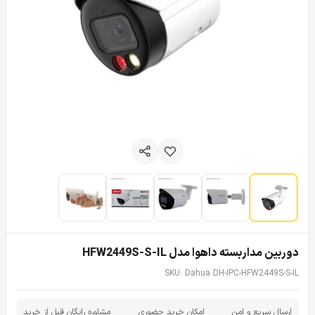
دوربین مداربسته داهوا مدل HFW2449S-S-IL
SKU: Dahua DH-IPC-HFW2449S-S-IL
ارسال سریع و امن
امکان خرید حضوری
مشاوره رایگان قبل از خرید