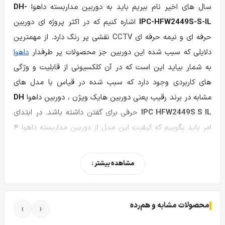
سال های اخیر نام ببریم باید به دوربین مداربسته داهوا
DH-
IPC-HFW2449S-S-IL
اشاره کنیم که در اکثر پروژه ای دوربین
حرفه ای و نیمه حرفه ای CCTV نقشی پر رنگ دارد. از مهمترین
دلایلی که سبب شده این دوربین جز محصولات پر طرفدار
داهوا
به شمار بیاید این است که در آن کلکسیونی از قابلیت و وژگی
های کاربردی وجود دارد که سبب شده در قیاس با مدل های
مشابه در برند رقیب یعنی دوربین هایک ویژن ، دوربین داهوا
DH
IPC HFW2449S S IL
حرفی برای گفتن داشته باشد. در ابتدای
امر باید بگوییم که کیفیت این مدل از دوربین مداربسته داهوا ۴
مگاپیکسل می باشد. کیفیت ۴ مگاپیکسل یکی از بالاترین کیفیت
های دوربین مداربسته داهوا بوده که در مدل 2449S-S با توجه به
مشاهده بیشتر
سری ۲ بودنش و قابلیت های ارتقا تصویر مثل WDR واقعی به
میزان ۱۲۰ دسی بل سبب شده تا این دوربین در زمره دوربین های
پر فروش بازار دوربین مداربسته به شمار آید. از مهمترین ویژگی
محصولات مشابه و هم‌رده
›
‹
های اصلی دوربین مدل
HFW2449S-S-IL
می توان به Smart