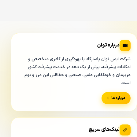
صرفه جویی کرد.با توجه به توضیحات داده شده به آسانی درک
کرده اید که از این قابلیت peremeter protection در دوربین
داهوا
HFW2449S S IL
می توان در بسیاری از انبارها، کارخانه ها
و فضاهای صنعتی، محیط های نظامی و امنیتی، پارکینگ ها، باغ
ها و ویلا ها استفاده نمود.
درباره توان
شرکت ایمن توان پاسارگاد با بهره‌گیری از کادری متخصص و
امکانات پیشرفته، بیش از یک دهه در خدمت پیشرفت کشور
عزیزمان و خودکفایی علمی، صنعتی و حفاظتی این مرز و بوم
است.
درباره ما
قابلیت AI coding در دوربین HFW2449S S IL
لینک‌های سریع