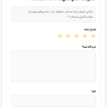
اشاره کرد. این قابلیت در داهوا بیشتر ترمرکزش روی حرکت است
و این قابلیت را برای دوربین داهوا مدل
HFW2449S-S-IL
فراهم
نشانی ایمیل شما منتشر نخواهد شد.
بخش‌های موردنیاز
علامت‌گذاری شده‌اند
*
می کند که به جای تمرکز روی هر حرکتی که باعث پر شدن بیش
از حد هارد دستگاه می شود فقط رو حرکاتی مثل انسان و
امتیاز شما
اتومبیل تمرکز دارد. این قابلیت اساسا از طریق AI و هوش
مصنوعی و از طریق تراشه های deep learning این مهم را برای
کاربران عملی می سازد. از مهمترین دسته بندی های WizSense
دیدگاه شما
*
در دوربین مداربسته
DH IPC HFW2449S S IL
می توان به
قابلیت های زیر اشاره کرد:
نام
*