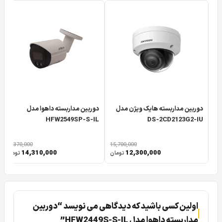
Dual Light در این مدل از دوربین اشاره کرد که ادامه و در ذیل به
تفضیل در مورد این قابلیت کاربردی توضیح خواهیم داد.
دوربین مداربسته هایک ویژن مدل
دوربین مداربسته داهوا مدل
HFW2549SP-S-IL
DS-2CD2123G2-IU
17,370,000
15,700,000
14,310,000
12,300,000
تومان
تومان
قابیلت هوشمند در دوربین مداربسته داهوا
HFW2449S-S-IL
از مهمترین ویژگی های دوربین
DH-IPC-HFW2449S-S-IL
اولین کسی باشید که دیدگاهی می نویسد “دوربین
داهوا می توان به پشتیبانی از قابلیت هوشمند WizSense داهوا
مداربسته داهوا مدل HFW2449S-S-IL”