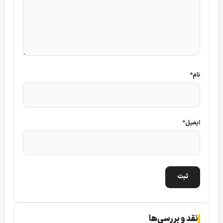
روی سوییچ، تصویر چهار لنز را به صورت همزمان روی بستر
شبکه انتقال می‌دهید. این موضوع در پروژه‌های بزرگ که فواصل
کابل‌کشی طولانی است، باعث صرفه‌جویی چند صد میلیونی در
هزینه‌های خرید کابل، لوله، داکت و اجرت نصب می‌شود. ما در
فروشگاه توان همیشه به پیمانکاران و کارفرمایان یادآور می‌شویم
که در برآورد هزینه‌ها، تنها قیمت خود دوربین را لحاظ نکنند، بلکه
نام
*
هزینه‌های سربار نصب را نیز در نظر بگیرند. در این محاسبه کلی،
مدل DS-2CD6D44G1H-IZS بدون شک برنده‌ی بلامنازع رقابت
اقتصادی و فنی خواهد بود.
ایمیل
*
کیفیت تصویر خیره‌کننده و وضوح شانزده مگاپیکسلی
ترکیبی
در سیستم‌های نظارتی، گستردگی دید نباید به قیمت افت کیفیت
تمام شود. مهندسان هایک ویژن در طراحی مدل DS-
2CD6D44G1H-IZS این اصل مهم را به شدت رعایت کرده‌اند. هر
نقد و بررسی‌ها