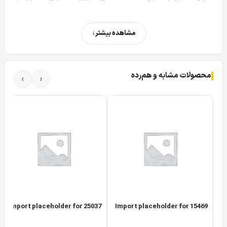
دنبال ارائه راه‌حل‌های هوشمندانه برای کاهش هزینه‌های پنهان
پروژه‌های شما هستیم. در این راستا، قصد داریم یکی از
مشاهده بیشتر
شاهکارهای مهندسی یعنی دوربین DS-2CD6D44G1H-IZS را به
صورت جامع و دقیق مورد بررسی قرار دهیم.
محصولات مشابه و هم‌رده
›
‹
اگر قصد خرید دوربین هایک ویژن برای یک پروژه وسیع را دارید
و می‌خواهید با یک تیر، چهار نشان را هدف قرار دهید، این مقاله
تخصصی دقیقاً برای شما تدوین شده است. در ادامه، با لحنی
مشاوره‌ای و به دور از پیچیدگی‌های غیرضروری، تمام زوایای این
دوربین چند جهته را موشکافی می‌کنیم تا دریابید چرا مدل DS-
2CD6D44G1H-IZS یک انقلاب در مدیریت زیرساخت‌های
نظارتی محسوب می‌شود.
معماری چند لنزی؛ چهار دوربین قدرتمند در یک بدنه
Import placeholder for 25037
Import placeholder for 15469
واحد