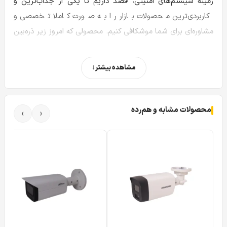
زمینه سیستم‌های امنیتی، قصد داریم تا یکی از جذاب‌ترین و
کاربردی‌ترین محصولات بازار را به صورت کاملا تخصصی و
مشاوره‌ای برای شما موشکافی کنیم. محصولی که امروز زیر ذره‌بین
کارشناسان فروشگاه توان قرار گرفته است، دوربین مداربسته
هایک ویژن
مدل DS-2CV2Q21G1-IDW نام دارد. این دستگاه که
مشاهده بیشتر
در دسته‌بندی دوربین‌های بی‌سیم، چرخشی و تحت شبکه (IP)
قرار می‌گیرد، با امکانات فوق‌العاده خود توانسته توجه بسیاری از
کاربران خانگی و تجاری کوچک را به خود جلب کند. اگر به دنبال
محصولات مشابه و هم‌رده
›
‹
یک راهکار نظارتی بی‌دردسر و پیشرفته هستید، بررسی دقیق
مدل DS-2CV2Q21G1-IDW را تا انتها مطالعه کنید.
طراحی و ساختار فیزیکی: ترکیبی از زیبایی و کارایی
یکپارچه
وقتی برای اولین بار دوربین DS-2CV2Q21G1-IDW را در دست
می‌گیرید، متوجه طراحی مینیمال، مدرن و بسیار جمع‌وجور آن