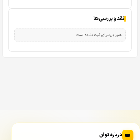
نقد و بررسی‌ها
هنوز بررسی‌ای ثبت نشده است.
قابلیت چرخش و کنترل زاویه دید: هیچ نقطه‌ای از
چشم شما پنهان نمی‌ماند
یکی از بزرگترین نقاط قوت دوربین DS-2CV2Q21G1-IDW که آن
را از دوربین‌های ثابت متمایز می‌کند، قابلیت Pan و Tilt یا همان
چرخش افقی و عمودی است. این دوربین می‌تواند به صورت افقی
(Pan) تا محدوده گسترده‌ای بچرخد و همچنین در راستای عمودی
(Tilt) نیز زاویه دید خود را تغییر دهد. این ویژگی خارق‌العاده در
درباره توان
DS-2CV2Q21G1-IDW به شما اجازه می‌دهد تا تنها با نصب یک