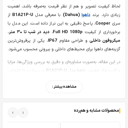
لحاظ کیفیت تصویر و هم از نظر قیمت به‌صرفه باشد، اهمیت
زیادی دارد. برند
داهوا
(Dahua)
با معرفی مدل
B1A21P-U
از
سری
Cooper
، پاسخ دقیقی به این نیاز داده است. این مدل با
برخورداری از کیفیت
Full HD 1080p
،
دید در شب تا ۳۰ متر
،
میکروفون داخلی
و طراحی مقاوم
IP67
، یکی از پرفروش‌ترین
گزینه‌های داهوا برای محیط‌های داخلی و بیرونی محسوب می‌شود.
در این مقاله، به‌صورت مشاوره‌ای و دقیق به بررسی ویژگی‌ها، مزایا
و کاربردهای
دوربین داهوا مدل B1A21P-U
می‌پردازیم تا انتخابی
آگاهانه و مطمئن داشته باشید.
مشاهده بیشتر
طراحی و ساخت — ساده، مقاوم و کارآمد
دوربین
B1A21P-U
با طراحی بولت و بدنه‌ای از جنس پلاستیک
محصولات مشابه و هم‌رده
›
‹
مقاوم ساخته شده است. ابعاد آن تنها
146×70×69 میلی‌متر
بوده و وزنش حدود
150 گرم
است. این ابعاد فشرده باعث