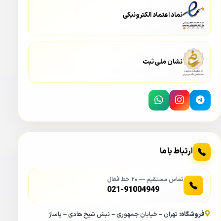
نماد اعتماد الکترونیکی
نشان ملی ثبت
ارتباط با ما
تماس مستقیم — ۲۰ خط فعال
021-91004949
فروشگاه:
تهران – خیابان جمهوری – نبش شیخ هادی – پاساژ