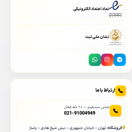
نماد اعتماد الکترونیکی
نشان ملی ثبت
ارتباط با ما
تماس مستقیم — ۲۰ خط فعال
021-91004949
فروشگاه:
تهران – خیابان جمهوری – نبش شیخ هادی – پاساژ