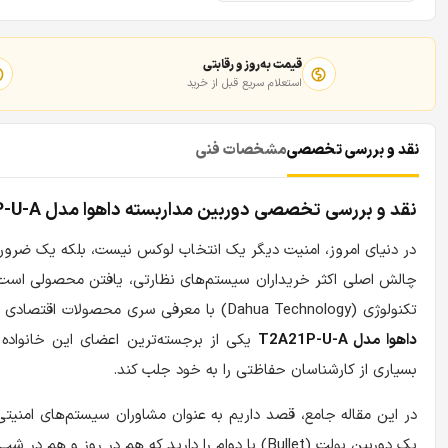
قیمت به‌روز و رقابتی
استعلام سریع قبل از خرید
نقد و بررسی تخصصی
مشخصات فنی
نقد و بررسی تخصصی دوربین مداربسته داهوا مدل T2A21P-U-A؛ تلفیق بدنه فلزی و کیفیت Full HD
در دنیای امروز، امنیت دیگر یک انتخاب لوکس نیست، بلکه یک ضرور
چالش اصلی اکثر خریداران سیستم‌های نظارتی، یافتن محصولی است که 
تکنولوژی (Dahua Technology) با معرفی سری محصولات اقتصادی خود تحت عنوان سری کوپر (Cooper)، این خلاء را در بازار پر کرده است.
داهوا مدل T2A21P-U-A
یکی از برجسته‌ترین اعضای این خانواده
بسیاری از کارشناسان حفاظتی را به خود جلب کند.
در این مقاله جامع، قصد داریم به عنوان مشاوران سیستم‌های امنیتی،
یک دوربین بولت (Bullet) با دوام را دارید که هم در روز و هم در شب عملکردی قابل دفاع داشته باشد، با بررسی تخصصی