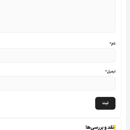
فضای ذخیره‌سازی هارد” ایجاد می‌کند.
سیستم اسکن تصویر در این دوربین از نوع
Progressive
است. د
در این دوربین برابر با
۲۵ یا ۳۰ فریم بر ثانیه
شما پنهان نمی‌ماند.
نام
*
لنز و زاویه دید؛ پوشش‌دهی هوشمندانه فضا
انتخاب لنز مناسب، یکی از فنی‌ترین بخش‌های خرید دوربین مدار
ایمیل
*
می‌کند که هر کدام زاویه دید و کاربرد خاص خود را دارند. درک تفاوت 
لنز ۲.۸ میلی‌متر:
این لنز محبوب‌ترین گزینه برای پوشش فضاهای
اگر می‌خواهید کل حیاط، پارکینگ یا یک اتاق بزرگ را تنها با یک دوربین پوشش دهید 
لنز ۳.۶ میلی‌متر:
این لنز زاویه دید افقی حدود
۸۰ درجه
را ارائه 
می‌رسند. این لنز تعادل خوبی بین وسعت دید و جزئیات برقرار می
نقد و بررسی‌ها