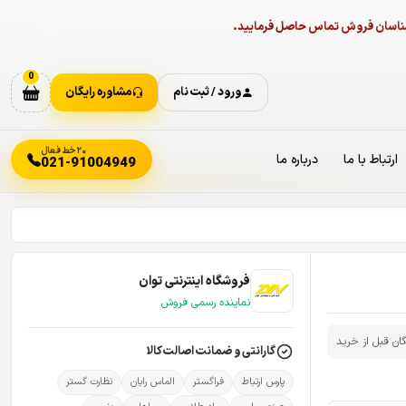
ارشناسان فروش تماس حاصل فرمایید.
0
ورود / ثبت نام
مشاوره رایگان
۲۰ خط فعال
ارتباط با ما
درباره ما
021-91004949
فروشگاه اینترنتی توان
نماینده رسمی فروش
گان قبل از خرید
گارانتی و ضمانت اصالت کالا
پارس ارتباط
فراگستر
الماس رایان
نظارت گستر