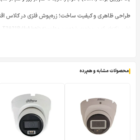
طراحی ظاهری و کیفیت ساخت؛ زره‌پوش فلزی در کلاس اق
اولین نکته‌ای که در مواجهه با
دوربین مداربسته داهوا T2A21P-U-A
ت
بسیاری از دوربین‌های اقتصادی بازار که از بدنه‌های پلاستیکی و 
(Metal) استفاده کرده است.
استفاده از متریال فلزی در بدنه، دو مزیت بزرگ به همراه دارد. ا
محصولات مشابه و هم‌رده
شده توسط قطعات الکترونیکی داخلی کمک می‌کند، که این امر مستقیما
ابعاد این دوربین
۱۵۰ میلی‌متر در ۶۹.۷ میلی‌متر در ۷۰ میلی‌متر
است.
روی نمای ساختمان یا دیوارهای داخلی، زیبایی بصری محیط را خدشه
محسوب شده و نصب آن را بر روی انواع سطوح (حتی سقف‌های کاذب کنا
استاندارد حفاظتی IP67؛ مقاوم در برابر خشن‌ترین شرایط جوی