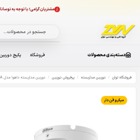
مشتریان گرامی؛ با توجه به نوسا
دسته‌بندی محصولات
فروشگاه
پکیج دوربین
فروشگاه توان
/
دوربین مداربسته
/
پرفروش دوربین
/
دوربین مداربسته داهوا مدل T2A21P-U-A
میکروفن دار