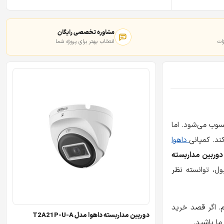
مشاوره تخصصی رایگان
ات
انتخاب بهتر برای پروژه شما
سوب می‌شود. اما
ند. کمپانی
داهوا
دوربین مداربسته
ل، توانسته نظر
م. اگر قصد خرید
دوربین مداربسته داهوا مدل T2A21P-U-A
ما باشید.