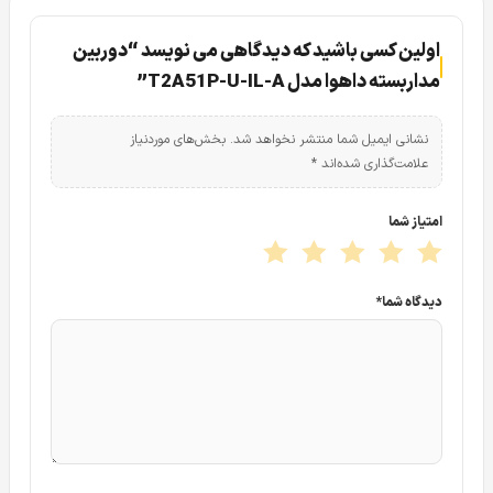
اولین کسی باشید که دیدگاهی می نویسد “دوربین
مداربسته داهوا مدل T2A51P-U-IL-A”
کیفیت در دوربین داهوا مدل T2A51P U IL A
خوب در پیش درآمد این نوشته کردیم که رزولوشن پیش فرض
نشانی ایمیل شما منتشر نخواهد شد.
بخش‌های موردنیاز
در دوربین مداربسته داهوا
DH HAC T2A51P U IL A
پنج
علامت‌گذاری شده‌اند
*
مگاپیکسل واقعی با فریم ریت ۲۵ می باشد. یعنی این دوربین
امتیاز شما
سری کوپر این ویژگی را داراست که تصویر به صورت Real ارائه
دهد. نکته قابل ذکر دیگر این است که شما از طریق منوی OSD
دوربین می توان علاوه بر رزولوشن پیش فرض ۵ مگاپیکسل
دیدگاه شما
*
دوربین را به یکی از رزولوشن های ۴ مگاپیکسل و ۲ مگاپیکسل با
فریم ریت ۲۵ واقعی تبدیل گفت. نکته فنی مهم در مورد دوربین
مدل
T2A51P-U-IL-A
داهوا چهار حالته بودن این دوربین است.
فناوری مهم پایه و پیش فرض HDCVI داهوا است که رزولوشن
های گفته شده در قسمت قبل در این تکنولوژی اصلی امکان پذیر
است. دو تکنولوژی HD دیگر در دوربین داهوا
DH-HAC-