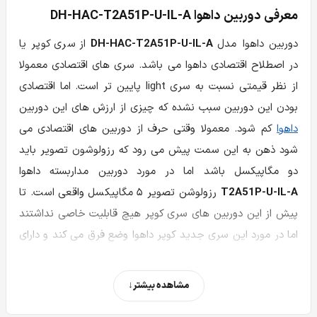
معرفی دوربین داهوا DH-HAC-T2A51P-U-IL-A
دوربین داهوا مدل
DH-HAC-T2A51P-U-IL-A
از سری کوپر یا
در اصطلاح اقتصادی داهوا می باشد. سری های اقتصادی معمولا
از نظر قیمتی نسبت به سری light پایین تر است. اما اقتصادی
بودن این دوربین سبب نشده که چیزی از ارزش های این دوربین
داهوا
کم شود. معمولا وقتی حرف از دوربین های اقتصادی می
شود ذهن به این سمت پیش می رود که رزولوشون تصویر باید
دو مگاپیکسل باشد اما در مورد دوربین مداربسته داهوا
T2A51P-U-IL-A
رزولوشن تصویر ۵ مگاپیکسل واقعی است. تا
پیش از این دوربین های سری کوپر هیچ قابلیت خاصی نداشتند
اما در مورد این سری جدید کوپر داهوا وضع فرق می کند و دارای
دید در شب رنگی با قابلیت پیشرفته Smart Dual Light است.
آپشن ها در دوربین داهوا HAC T2A51P U IL A به این موارد
مشاهده بیشتر
ختم نمی شود و این دوربین داهوا دارای آپشن صدا نیز می باشد.