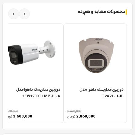
پس این دوربین سری کوپر هم ۵ مگاپیکسل است ، هم صدا دارد
و هم به صورت Smart Dual Light دارای دید در شب رنگی می
محصولات مشابه و هم‌رده
›
‹
باشد. کیس این دوربین نسبت به مدل های پیشین تغییرات
داشته و می توان گفت دوربین
T2A51P-U-IL-A
داهوا دارای
کیس دکوراتیو با طراحی ظریف است. شاید متوجه شدید که با
پیشرفت تکنولوژی حتی در سری کوپر داهوا هم یک سری آپشن
ها دیگر به عنوان ویژگی اصلی مانند سری Light به کار گرفته می
شود. در ادامه به صورت فنی و تخصصی دوربین داهوا T2A51P U
IL A این مدل جدید داهوا را بررسی خواهیم کرد.
دوربین مداربسته داهوا مدل
دوربین مداربسته داهوا مدل
HFW1200TLMP-IL-A
T2A21-U-IL
4,370,000
3,470,000
3,600,000
2,860,000
تومان
تومان