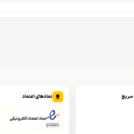
ن رزولوشن بالاتر از Full HD و در رده
QHD
قرار می‌گیرد. جزئیات در
صل دورتری نسبت به دوربین‌های معمولی تشخیص دهید. فریم ریت این دور
 ارائه می‌دهد.
(که دهانه آن بسیار بازتر از لنزهای معمولی F2.0 است) و سنسور بزرگ، این دوربین
تمام رنگی
، ش
 سریع
نمادهای اعتماد
ربین حتی با نور ماه یا چراغ‌های خیابان نیز می‌تواند تصویری رنگی و رو
نماد اعتماد الکترونیکی