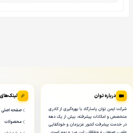
این دوربین تصاویری با رزولوشن
2688 در 1520 پیکسل
ارائه می‌دهد. ای
قدری بالاست که می‌توانید پلاک خودروها یا چهره افراد را در فوا
رزولوشن برابر با
20 فریم بر ثانیه
است که تصویری روان و بدون پرش را
تکنولوژی انقلابی WizColor و دیافراگم F1.0
شاید مهم‌ترین ویژگی
IPCHFW2449MSBPRO
تکنولوژی
WizColor
می‌رفت. اما این مدل داستان متفاوتی دارد.
به لطف لنز با دیافراگم فوق‌العاده باز
F1.0
WizColor با ترکیب هوش مصنوعی (AI-ISP) و سخت‌افزار قدرتمند، باعث می‌شود دوربین در محیط‌های کم‌نور و شب، تصاویری
ضبط کند.
درباره توان
لینک‌های
برخلاف دوربین‌های قدیمی که نیاز به پروژکتورهای قوی داشتند، این دو
شرکت ایمن توان پاسارگاد با بهره‌گیری از کادری
صفحه اصلی
دهد.
متخصص و امکانات پیشرفته، بیش از یک دهه
محصولات
در خدمت پیشرفت کشور عزیزمان و خودکفایی
نور گرم (Warm Light) هوشمند
علمی، صنعتی و حفاظتی این مرز و بوم است.