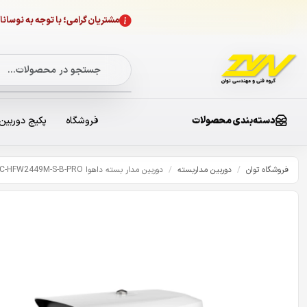
مشتریان گرامی؛ با توجه به نوسا
دسته‌بندی محصولات
فروشگاه
پکیج دوربین
فروشگاه توان
/
دوربین مداربسته
/
دوربین مدار بسته داهوا IPC-HFW2449M-S-B-PRO