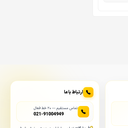
 این رزولوشن به
بین در بالاترین
باشد. در دوربین‌های قدیمی، وقتی هوا تاریک می‌شد، دوربین به حالت سیاه و سفید (IR)
 نور را “می‌بلعد”. تکنولوژی
فاف و بدون نویز
ارتباط با ما
شن مثل روز ارائه
تماس مستقیم — ۲۰ خط فعال
021-91004949