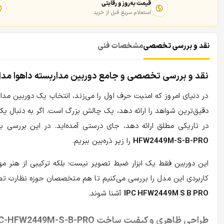
قیمت به‌روز و رقابتی
استعلام سریع قبل از خرید
نقد و بررسی تخصصی
مشخصات فنی
نقد و بررسی تخصصی و جامع دوربین مداربسته داهوا مدل C-HFW2449M-S-B-PRO
در دنیای امروز که امنیت حرف اول را می‌زند، انتخاب یک دوربین مدا
دقیق‌ترین شواهد را ارائه دهد، یک چالش بزرگ است. اگر به دنبال یک ر
در تاریکی مطلق ارائه دهد، جای درستی آمده‌اید. در این بررسی بسیار مفصل
HFW2449M-S-B-PRO
را زیر ذره‌بین ببریم.
این دوربین فقط یک ابزار ضبط تصویر نیست؛ بلکه ترکیبی از هنر 
کاربردی این مدل را بررسی می‌کنیم تا هم متخصصان حوزه نظارت تصوی
IPC HFW2449M S B PRO
آشنا شوند.
طراحی ظاهری و کیفیت ساخت IPC-HFW2449M-S-B-PRO؛ استحکام در کنار زیبایی