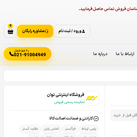
ارشناسان فروش تماس حاصل فرمایید.
0
ورود / ثبت نام
مشاوره رایگان
۲۰ خط فعال
ارتباط با ما
درباره ما
021-91004949
فروشگاه اینترنتی توان
نماینده رسمی فروش
گان قبل از خرید
گارانتی و ضمانت اصالت کالا
پارس ارتباط
فراگستر
الماس رایان
نظارت گستر