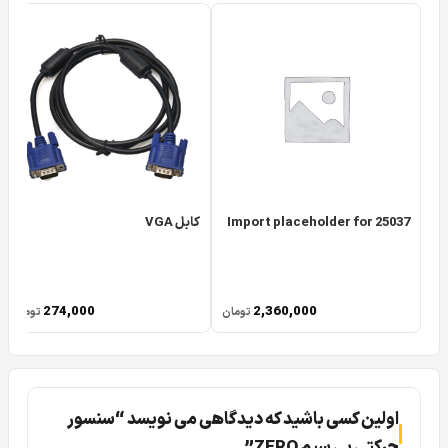
Import placeholder for 25037
کابل VGA
274,000
2,360,000
تومان
تومان
اولین کسی باشید که دیدگاهی می نویسد “سنسور
حرکتی بی سیم ZERO”