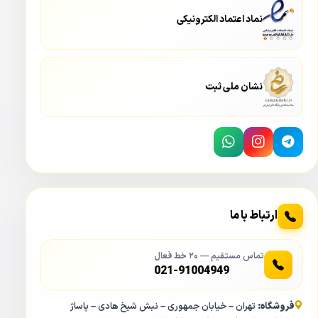
نماد اعتماد الکترونیکی
نشان ملی ثبت
ارتباط با ما
تماس مستقیم — ۲۰ خط فعال
021-91004949
فروشگاه:
تهران – خیابان جمهوری – نبش شیخ هادی – پاساژ