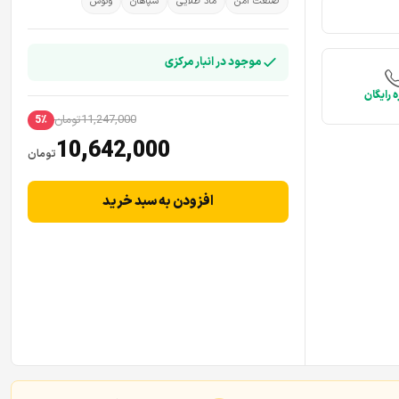
صنعت امن
ماد طلایی
سپاهان
ونوس
موجود در انبار مرکزی
 رایگان
11,247,000
تومان
5٪
10,642,000
تومان
افزودن به سبد خرید