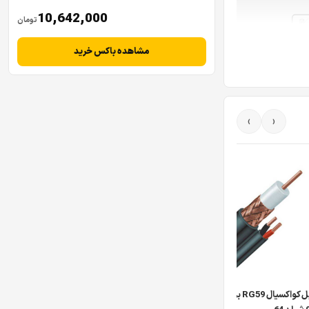
10,642,000
تومان
مشاهده باکس خرید
›
‹
کابل کواکسیال RG59 برند SI مغزی
کابل کواکسیال ترکیبی زیمنس مغزی