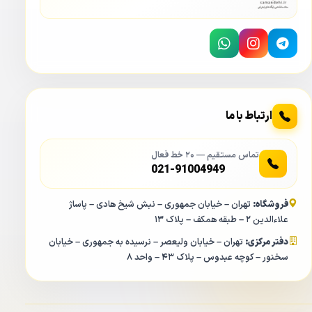
ارتباط با ما
تماس مستقیم — ۲۰ خط فعال
021-91004949
فروشگاه:
تهران – خیابان جمهوری – نبش شیخ هادی – پاساژ
علاءالدین ۲ – طبقه همکف – پلاک ۱۳
دفتر مرکزی:
تهران – خیابان ولیعصر – نرسیده به جمهوری – خیابان
سخنور – کوچه عبدوس – پلاک ۴۳ – واحد ۸