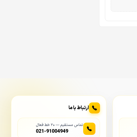
ارتباط با ما
تماس مستقیم — ۲۰ خط فعال
021-91004949