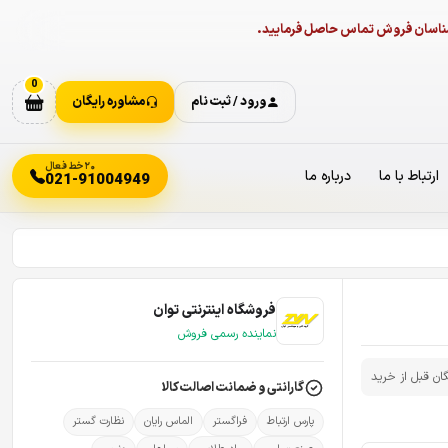
ارشناسان فروش تماس حاصل فرمایید.
0
ورود / ثبت نام
مشاوره رایگان
۲۰ خط فعال
ارتباط با ما
درباره ما
021-91004949
فروشگاه اینترنتی توان
نماینده رسمی فروش
گان قبل از خرید
گارانتی و ضمانت اصالت کالا
پارس ارتباط
فراگستر
الماس رایان
نظارت گستر