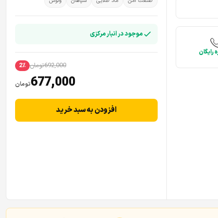
صنعت امن
ماد طلایی
سپاهان
ونوس
موجود در انبار مرکزی
 رایگان
692,000
تومان
2٪
677,000
تومان
افزودن به سبد خرید