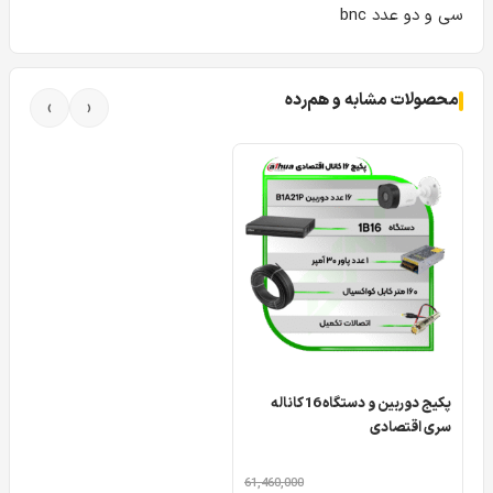
سی و دو عدد bnc
محصولات مشابه و هم‌رده
›
‹
پکیج دوربین و دستگاه 16 کاناله
سری اقتصادی
61,460,000