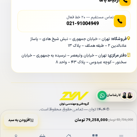
ارتباط با ما
تماس مستقیم — ۲۰ خط فعال
021-91004949
فروشگاه:
تهران – خیابان جمهوری – نبش شیخ هادی – پاساژ
علاءالدین ۲ – طبقه همکف – پلاک ۱۳
دفتر مرکزی:
تهران – خیابان ولیعصر – نرسیده به جمهوری – خیابان
سخنور – کوچه عبدوس – پلاک ۴۳ – واحد ۸
کارشناسان
© ۱۴۰۴ توان — تمامی حقوق محفوظ است.
79,258,000 تومان
83,736,000 تومان
افزودن به سبد