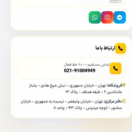
ارتباط با ما
تماس مستقیم — ۲۰ خط فعال
021-91004949
فروشگاه:
تهران – خیابان جمهوری – نبش شیخ هادی – پاساژ
علاءالدین ۲ – طبقه همکف – پلاک ۱۳
دفتر مرکزی:
تهران – خیابان ولیعصر – نرسیده به جمهوری – خیابان
سخنور – کوچه عبدوس – پلاک ۴۳ – واحد ۸