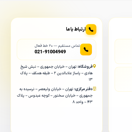
ارتباط با ما
تماس مستقیم — ۲۰ خط فعال
021-91004949
فروشگاه:
تهران – خیابان جمهوری – نبش شیخ
هادی – پاساژ علاءالدین ۲ – طبقه همکف – پلاک
۱۳
دفتر مرکزی:
تهران – خیابان ولیعصر – نرسیده به
جمهوری – خیابان سخنور – کوچه عبدوس – پلاک
۴۳ – واحد ۸