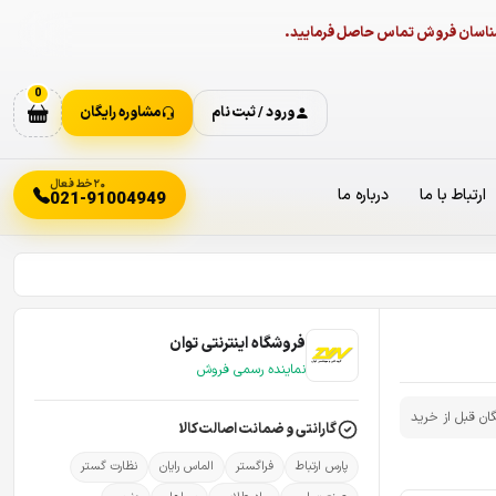
ارشناسان فروش تماس حاصل فرمایید.
0
ورود / ثبت نام
مشاوره رایگان
۲۰ خط فعال
ارتباط با ما
درباره ما
021-91004949
فروشگاه اینترنتی توان
نماینده رسمی فروش
گان قبل از خرید
گارانتی و ضمانت اصالت کالا
پارس ارتباط
فراگستر
الماس رایان
نظارت گستر