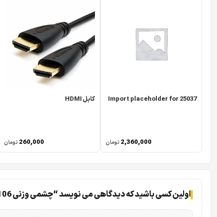
Import placeholder for 25037
کابل HDMI
260,000
2,360,000
تومان
تومان
اولین کسی باشید که دیدگاهی می نویسد “چشمی وزنی 106”