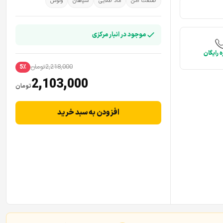
صنعت امن
ماد طلایی
سپاهان
ونوس
موجود در انبار مرکزی
 رایگان
2,218,000
تومان
5٪
2,103,000
تومان
افزودن به سبد خرید