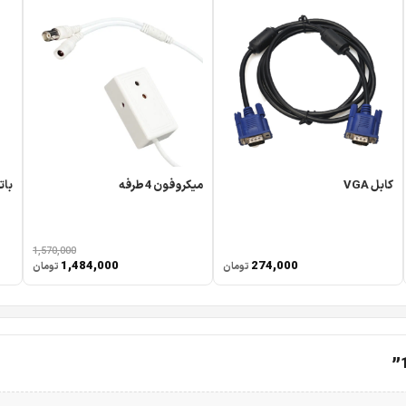
کابل VGA
میکروفون 4 طرفه
باتری 5 آمپر 
1,570,000
1,484,000
274,000
تومان
تومان