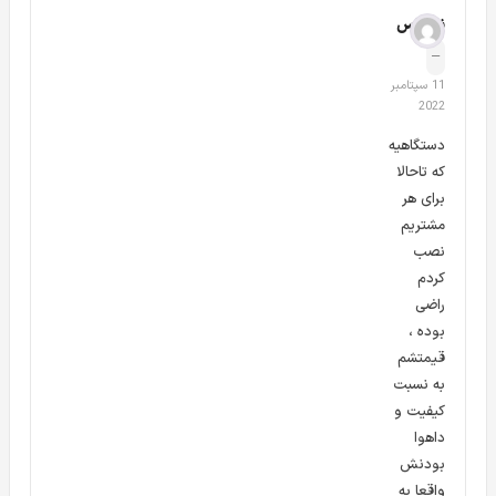
ناشناس
–
11 سپتامبر
2022
دستگاهیه
که تاحالا
برای هر
مشتریم
نصب
کردم
راضی
بوده ،
قیمتشم
به نسبت
در قسمت های قبل اشاره کردیم که
دستگاه Xvr دهوا 1b08
یک
کیفیت و
دستگاه ۸ کانال می باشد. پورت های BNC دستگاه در 2 ردیف ۴
داهوا
بودنش
تایی در قسمت پشت دستگاه داهوا
1b08
قرار دارد که پورت های
واقعا به