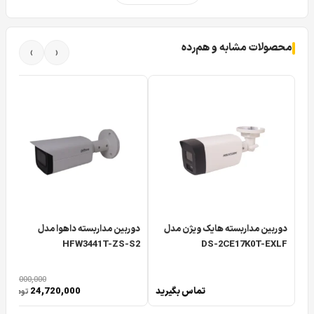
محصولات مشابه و هم‌رده
›
‹
دوربین مداربسته کلارنت CLARENT CCP-MD6230F-WA یک
دوربی دو مگاپیکسل با کیفیت پایه AHD بوده که کیفیت دو
مگاپیکسل را با وضوح بالایی نمایش می دهد. در کنار تکنولوژی
AHD که بدان اشاره کردیم ، با توجه به این که
دوربین مداربسته
کلارنت
مدل CLARENT CCP-MD6230F-WA یک محصول چهار
حالته می باشد.
دوربین مداربسته کلارنت CLARENT CCP-MD6230F-
WA با پشتیبانی از فرمت های HDCVI و HDTVI
دوربین مداربسته هایک ویژن مدل
دوربین مداربسته داهوا مدل
HFW3441T-ZS-S2
DS-2CE17K0T-EXLF
30,000,000
تماس بگیرید
24,720,000
تومان