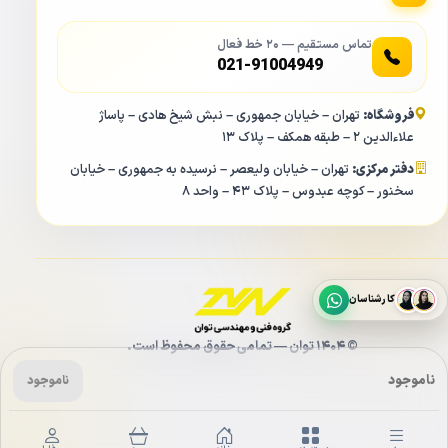
تماس مستقیم — ۲۰ خط فعال
021-91004949
فروشگاه:
تهران – خیابان جمهوری – نبش شیخ هادی – پاساژ
علاءالدین ۲ – طبقه همکف – پلاک ۱۳
دفتر مرکزی:
تهران – خیابان ولیعصر – نرسیده به جمهوری – خیابان
سخنور – کوچه عبدوس – پلاک ۴۳ – واحد ۸
کارشناسان
© ۱۴۰۴ توان — تمامی حقوق محفوظ است.
دوربین مدار بسته کلارنت CLARENT CCP MD 6230F
ناموجود
ناموجود
WA با میکروفون داخلی