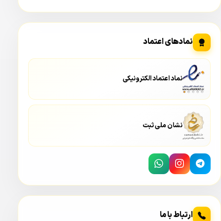
نمادهای اعتماد
نماد اعتماد الکترونیکی
این چهار LED سفید رنگ در هنگام عملکرد دید در شب تمام
رنگی نور سفید از ساطع می کنند و سبب می شوند تا نور لازم
نشان ملی ثبت
براس سنسور تصویر تامین شود. مقدار نوری که این Led های
Warmlight برای دوربین مدار بسته کلارنت CLARENT CCP MD
6230F WA فراهم می کنند برای فضای ۳۰ متری مناسب می
باشد.
ارتباط با ما