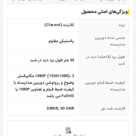
ویژگی‌های اصلی محصول
برند
کلارنت (Clarent)
جنس بدنه دوربین
پلاستیکی مقاوم
مداربسته
طول برد (فاصله) دید در
30 متر طول برد دید در شب
شب
1080P (1920×1080)، 2 مگاپیکسل
کیفیت ضبط فیلم دوربین
وضوح و رزولوشن دوربین مداربسته با
مداربسته
کیفیت ضبط فیلم و تصاویر 1080P یا
FullHD می باشد
قابلیت ضد نور
DWDR, 3D DNR