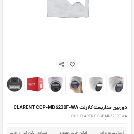
دوربین مداربسته کلارنت CLARENT CCP-MD6230F-WA
SKU: CLARENT CCP-MD6230F-WA
ارسال سریع و امن
امکان خرید حضوری
مشاوره رایگان قبل از خرید