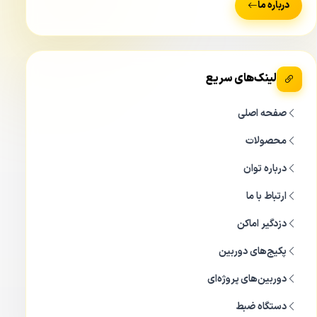
درباره ما
مداربسته کلارنت CLARENT CCP-MD 6230F-WA وجود دارد
قابلیت دید در شب رنگی این
دوربین مداربسه دید در شب رنگی
است. قابلیت دید در شب رنگی در این دوربین از طریق چهار
LED سفید رنگ که در قسمت پایین لنز قرار دارد تامین می شود.
لینک‌های سریع
دید در شب دوربین مدار بسته کلارنت CCP MD
صفحه اصلی
6230F WA
محصولات
درباره توان
ارتباط با ما
دزدگیر اماکن
پکیج‌های دوربین
دوربین‌های پروژه‌ای
دستگاه ضبط