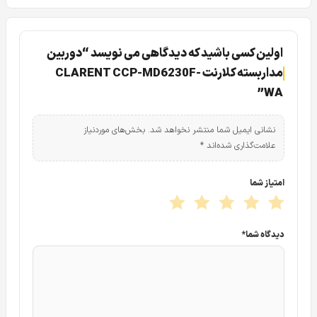
اولین کسی باشید که دیدگاهی می نویسد “دوربین
مداربسته کلارنت CLARENT CCP-MD6230F-
WA”
نشانی ایمیل شما منتشر نخواهد شد.
بخش‌های موردنیاز
علامت‌گذاری شده‌اند
*
امتیاز شما
دیدگاه شما
*
این قابلیت برایش فراهم شده تا به یکی از فرمت های تصویر
HDCVI یا HDTVI نیز تبدیل شود. همچنین اگر سیستم
دوربین
مداربسته
شما قدیمی باشد دوربین مداربسته کلارنت CLARENT
CCP-MD 6230F-WA این قابلیت را داراست که به فرمت آنالوگ