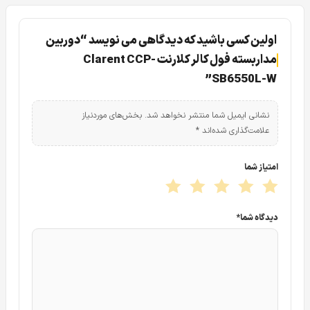
اولین کسی باشید که دیدگاهی می نویسد “دوربین
مداربسته فول کالر کلارنت Clarent CCP-
SB6550L-W”
نشانی ایمیل شما منتشر نخواهد شد.
بخش‌های موردنیاز
علامت‌گذاری شده‌اند
*
طراحی منحصر به فرد دوربین مدار بسته فول کالر
امتیاز شما
کلارنت Clarent CCP-SB6550L-W
دیدگاه شما
*