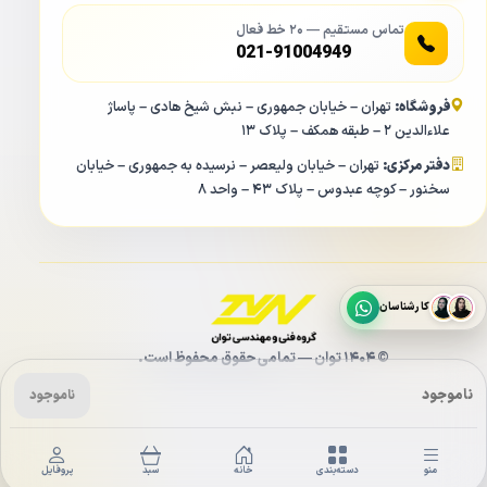
جنس بدنه دوربین مدار بسته فول کالر کلارنت CCP-
تماس مستقیم — ۲۰ خط فعال
SB6550L-W
021-91004949
فروشگاه:
تهران – خیابان جمهوری – نبش شیخ هادی – پاساژ
علاءالدین ۲ – طبقه همکف – پلاک ۱۳
دفتر مرکزی:
تهران – خیابان ولیعصر – نرسیده به جمهوری – خیابان
سخنور – کوچه عبدوس – پلاک ۴۳ – واحد ۸
کارشناسان
© ۱۴۰۴ توان — تمامی حقوق محفوظ است.
ناموجود
ناموجود
منو
دسته‌بندی
خانه
سبد
پروفایل