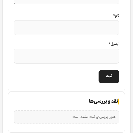
نام
*
ایمیل
*
این دوربین برند کلارنت با دارای طراحی منحصر به فردی می باشد
و از نظر ظاهر طراحی آن با سایر کیس های هم رده متفاوت می
باشد. این
دوربین مداربسته
۵ مگاپیکسل این قابلیت را داراست
نقد و بررسی‌ها
که به سایر فرمت های HD رایج از جمله فرمت HDTVI و
همچنین فرمت HDCVI داهوا نیز در صورت لزوم تبدیل شود.
هنوز بررسی‌ای ثبت نشده است.
قابلیت DWDR در دوربین مداربسته فول کالر کلارنت