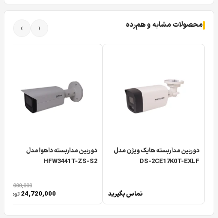
محصولات مشابه و هم‌رده
›
‹
دوربین مداربسته فول کالر کلارنت Clarent CCP-SB6550L-W
یک محصول جدید از سری محصولات
دوربین AHD
کلارنت بوده
که دارای کیفیت تصویر ۵ مگاپیکسل می باشد که کیفبت ۵
مگاپیکسل واقعی این
دورببن کلارنت
از مهمترین مشخصه های
آن می باشد.
دوربین مداربسته هایک ویژن مدل
دوربین مداربسته داهوا مدل
HFW3441T-ZS-S2
DS-2CE17K0T-EXLF
30,000,000
تماس بگیرید
24,720,000
تومان