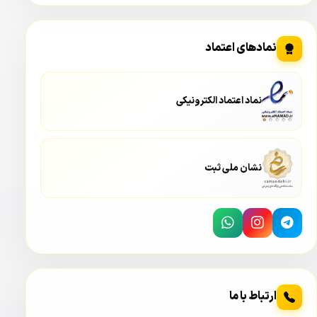
نمادهای اعتماد
نماد اعتماد الکترونیکی
نشان ملی ثبت
این دید در شب رنگی به وسیله led های وارملایت که در دو ردیف
سه تایی و جمعا شش led می باشد تامین می شود. متراژ تحت
پوشش دید در شب full color در دوربین کلارنت CCP-
SB6550L-W در حدود ۵۰ متر است که برای یک
دوربین دید در
شب رنگی
با این ابعاد متراژی قابل قبول می باشد.
ارتباط با ما