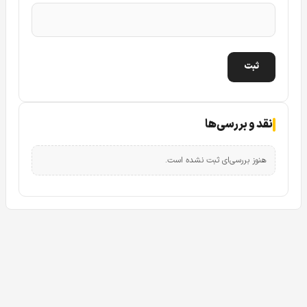
از دیگر امکانات و اختیاراتی که محصولات دهوا به مشتریان و
کاربران ارائه میدهد در این دوربین ارائه می شود استفاده ار
2.8mm میلیمتری ثابت بجای لنز 3.6 میلیمتری میباشد در این
حالت زاویه دید برابر است با 125 درجه که زاویه بیشتر را در
اختیار قرار میدهد.
نقد و بررسی‌ها
یکی از نکان مهمی که اگر قصد خرید دوربین 5 مگاپیکسلی داهوا
b2a51p
باید در نظر داشته باشیذ این است که این محصول
هنوز بررسی‌ای ثبت نشده است.
فقط با
دستگاه های XVR داهوا
با رزولوشن 5 مگاپیکسل سازگاری
دارد.
اگر قصد دارید از تمام قدرت و پتانسیل تصویری این دوربین
استفاده کنید باید دستگاه XVR پنج مگاپیکسلی داهوا در کنار این
محصول تهیه بفرمائید.
معرفی پایه شرکت داهوا و دوربین داهوا DAHUA DH-