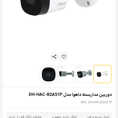
دوربین مداربسته داهوا مدل DH-HAC-B2A51P
SKU: DH-HAC-B2A51P
ارسال سریع و امن
امکان خرید حضوری
مشاوره رایگان قبل از خرید