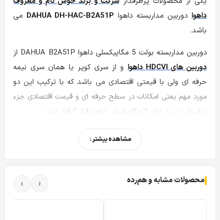
یکی از محصولات پرطرفدار
شرکت و برند خوش نام و معروف
داهوا
دوربین مداربسته داهوا
DAHUA DH-HAC-B2A51P
می
باشد.
دوربین مداربسته بولت 5 مگاپیکسلی داهوا DAHUA B2A51P از
دوربین های HDCVI داهوا
و از سری کوپر یا همان سری نیمه
حرفه ای ولی با قیمتی اقتصادی می باشد که با ترکیب این دو
مورد مهم یعنی امکانات در سطح حرفه ای و قیمت اقتصادی جزء
پرفروش ترین های 5 مگاپیکسلی داهوا قرار گرفته است.
اگر قصد دارید در همین چند پاراگراف اول تا 4 یا 5 ام ویژگی
مشاهده بیشتر
های مهم و کاربردی
دوربین b2a51p
را کامل متوجه بشین و در
خرید و انتخاب دوربین داهوا b2a51p حرفه ای عمل کنید کافیه
فقط چهار پاراگراف اول را مطالعه کنید و نیازی به خواندن تمام
محصولات مشابه و هم‌رده
›
‹
مقاله نیستید.
و اگر مایل بودید جزئیات بیشتر در نصب و راه اندازی و جزئیات