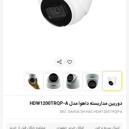
دوربین مداربسته داهوا مدل HDW1200TRQP-A
SKU: DAHUA DH-HAC-HDW1200TRQP-A
ارسال سریع و امن
امکان خرید حضوری
مشاوره رایگان قبل از خرید