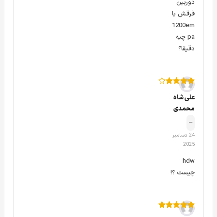
دوربین
A
فرقش با
1200em
pa چیه
دقیقا؟
امتیاز
4
از
علی شاه
5
محمدی
–
24 دسامبر
2025
hdw
چیست ؟!
امتیاز
5
از 5