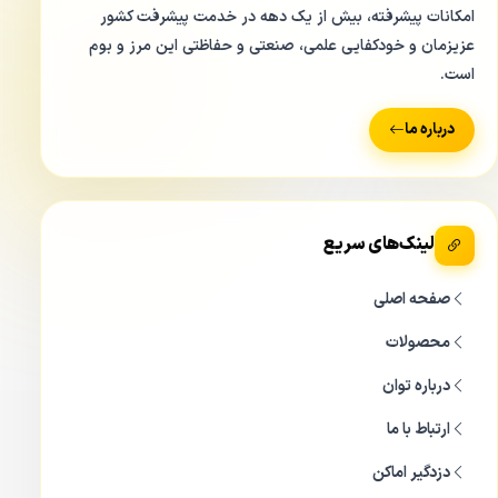
امکانات پیشرفته، بیش از یک دهه در خدمت پیشرفت کشور
عزیزمان و خودکفایی علمی، صنعتی و حفاظتی این مرز و بوم
نظارت و امنیت در پرده لنزهای داهوا
است.
دوربین
DAHUA HDW 1200TRQP-A
جزء دوربین های 2
درباره ما
مگاپیکسل یا 1080 داهوا با فریم ریت ۳۰ فریم بر ثانیه می
باشد. چناچه این دوربین را در حالت 720P یا 1 مگاپیکسل
استفاده نمایید و می توانید فریم ریت دوربین را به ۲۵ و ۳۰ و ۵۰
لینک‌های سریع
و ۶۰ فریم بر ثانیه تغییر دهید.
برق لازم برای دوربین داهوا
1200TRQP A ،
دوازده ولت DC می
صفحه اصلی
باشد که این مقدار می تواند تلورانس 30 درصد داشته باشد و
محصولات
دوربین این تغییرات را تحمل کند. حداکثر توان دوربین در حالتی
درباره توان
که دید در شب دوربین روشن است در حدود 2.6 وات می باشد
ارتباط با ما
که باعث می شود دوربین جریان پایینی برای روشن شدن لازم
داشته باشد.
دزدگیر اماکن