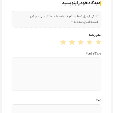
دیدگاه خود را بنویسید
نشانی ایمیل شما منتشر نخواهد شد.
بخش‌های موردنیاز
علامت‌گذاری شده‌اند
*
امتیاز شما
دیدگاه شما
*
کمپانی داهوا مشهورترین و بزرگترین تولید کننده و پخش کننده سیستم
های امنیتی و نظارتی در جهان
این شرکت با بهره گیری از نیرو های کار آمد در بخش تحقیق و
توسعه خود توانسته است به این مهم دست یابد.
دوربین
نام
*
مداربسته
DAHUA DH-HAC-HDW1200TRQP-A
از سری لایت
داهوا (DAHUA Lite Series) می باشد و با توجه به قیمت