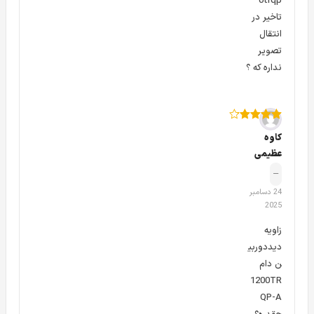
0trqp
تاخیر در
انتقال
تصویر
نداره که ؟
امتیاز
4
از
کاوه
5
عظیمی
–
24 دسامبر
2025
زاویه
دوربین مداربسته دام 2 مگاپیکسل داهوا DAHUA DH-HAC-HDW
دیددوربی
1200TRQP-A
ن دام
با توجه به کیس پلاستیکی بودن بدنه دوربین
1200TRQPA
،
1200TR
QP-A
شما می توانید این دوربین را در هر جایی حتی جاهای فلزی