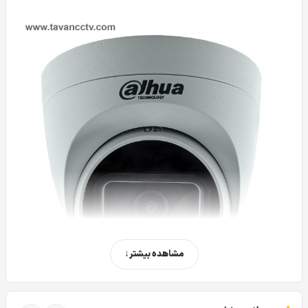
مشاهده بیشتر
دوربین مداربسته دام 2 مگاپیکسل داهوا DAHUA DH-HAC-HDW