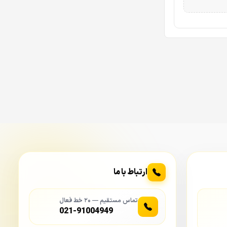
ارتباط با ما
تماس مستقیم — ۲۰ خط فعال
021-91004949