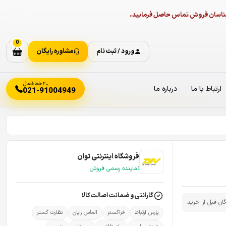
ارشناسان فروش تماس حاصل فرمایید.
0
ورود / ثبت نام
مشاوره رایگان
۲۰ خط فعال
ارتباط با ما
درباره ما
021-91004949
فروشگاه اینترنتی توان
نماینده رسمی فروش
گارانتی و ضمانت اصالت کالا
گان قبل از خرید
پارس ارتباط
فراگستر
الماس رایان
نظارت گستر