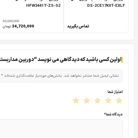
HFW3441T-ZS-S2
DS-2CE17K0T-EXLF
30,000,000
تماس بگیرید
24,720,000
تومان
اولین کسی باشید که دیدگاهی می نویسد “دوربین مداربسته داهوا مدل -LED
نشانی ایمیل شما منتشر نخواهد شد.
بخش‌های موردنیاز علامت‌گذاری شده‌اند
*
امتیاز شما
کاربردهای این محصول
دوربین مداربسته
از برند داهوا مدل 1509TLP-A-LED خواهیم پرداخت.
دیدگاه شما
*
کیفیت عالی 5 مگاپیکسل در دوربین مداربسته داهوا مدل 1509TLP-A-LED