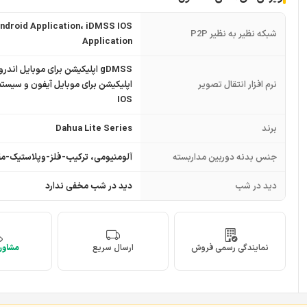
droid Application، iDMSS IOS
شبکه نظیر به نظیر P2P
Application
نرم افزار انتقال تصویر
اپلیکیشن برای موبایل آیفون و سیست
IOS
برند
Dahua Lite Series
جنس بدنه دوربین مداربسته
آلومنیومی، ترکیب-فلز-وپلاستیک-مق
دید در شب
دید در شب مخفی ندارد
نمایندگی رسمی فروش
ارسال سریع
مشاوره