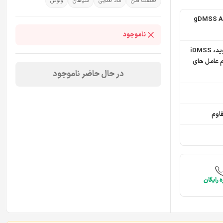
صنعت امن
ماد طلایی
سپاهان
ونوس
gDMSS An
ناموجود
gDMSS اپلیکیشن برای موبایل اندروید، iDMSS
م عامل های
در حال حاضر ناموجود
اوم
 رایگان