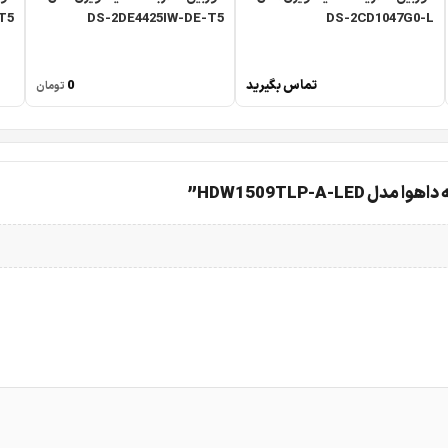
T5
DS-2DE4425IW-DE-T5
DS-2CD1047G0-L
تماس بگیرید
0
تومان
HDW1509TLP-A”
در بین محصولات داهوا دوربین مداربسته داهوا DH-HAC-HDW1509TLP-A-LED یک از دوربین های کامل و قابلیت بالا می باشد 