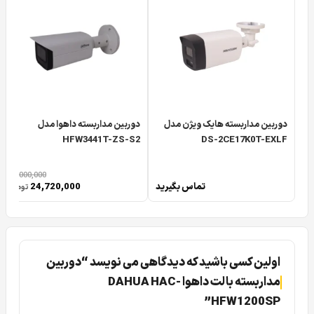
قدیمی کمپانی داهوا می باشد. شاید واژه قدیمی این سوال را در
ذهن شما به وجود بیاورد که شاید دوربین مداربسته بولت
داهوا
DAHUA DH-HAC-HFW1200SP
قدیمی شده و دیگر مورد
استفاده قرار نمی گیرد.
ولی این طور نیست و
دوربین 1200sp
همانطور که در جلوتر
دوربین مداربسته هایک ویژن مدل
دوربین مداربسته داهوا مدل
توضیح خواهیم داد تمام ویژگی های یک دوربین با کیفیت چه از
HFW3441T-ZS-S2
DS-2CE17K0T-EXLF
نظر فنی و چه از نظر ظاهر و فیزیک ساخت دارا می باشد.
30,000,000
دوربین داهوا HFW 1200 SP
یکی از
محصولات پر طرفدار HDCVI
تماس بگیرید
24,720,000
تومان
داهوا در کیس SP می باشد. کیس SP یکی از کیس های معروف
شرکت داهوا می باشد و دارای تنوع دوربینی فراوانی چه در
محصولات HDCVI
و چه در
محصولات تحت شبکه
با مگاپیکسل
اولین کسی باشید که دیدگاهی می نویسد “دوربین
های متنوع و آپشن های بردی مثل دید در شب رنگی، WDR و…
مداربسته بالت داهوا DAHUA HAC-
می باشد.
HFW1200SP”