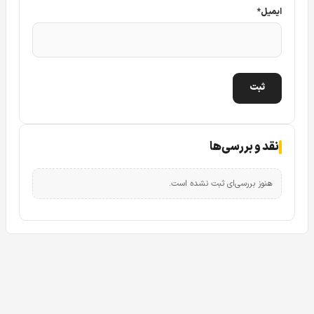
ایمیل
*
نقد و بررسی‌ها
هنوز بررسی‌ای ثبت نشده است.
دوربین مداربسته بالت 2 مگاپیکسل داهوا DAHUA DH-HAC-HFW1200SP
همانطور که می دانید
دوربین های مداربسته
را از نظر شکل
ظاهری می توان در دوسته یا خانواده کلی دام و بالت قرار داد.