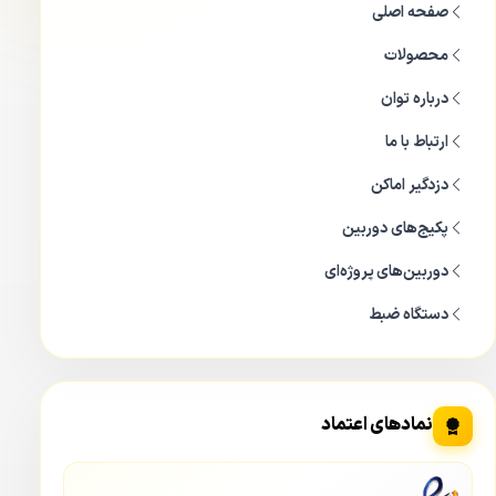
صفحه اصلی
محصولات
درباره توان
ارتباط با ما
دزدگیر اماکن
پکیج‌های دوربین
دوربین‌های پروژه‌ای
دستگاه ضبط
دوربین مداربسته بالت 2 مگاپیکسل داهوا DAHUA DH-HAC-HFW1200SP
داهوا HFW 1200 SP
از جنس فلز می باشد و فلز تشکیل دهنده
آن آلومینیوم می باشد که باعث سبکی خاصی برای دوربین شده
نمادهای اعتماد
است. وزن دوربین در حدود ۳۶۰ گرم می باشد. همچنین دوربین
داهوا
1200SP
دارای طول کیس 164.7 میلی متر و قطر حدود