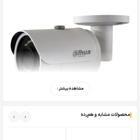
مشاهده بیشتر
محصولات مشابه و هم‌رده
›
‹
دوربین مداربسته بالت 2 مگاپیکسل داهوا DAHUA DH-HAC-HFW1200SP
دوربین داهوا HFW 1200 SP
یکی از محصولات پر طرفدار و