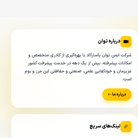
دوربین های دام
معمولا مناسب فضاهای داخلی و
دوربین های
بالت
معمولا مناسب فضاهای خارجی می باشد.
به کلمه معمولا دقت کنید چون هم دام و هم بالت را اگر
استاندارد های لازم را داشته باشند هم می توان در محیط داخلی
درباره توان
و هم در محیط خارجی استفاده کرد. دوربین داهوا
HFW 1200
SP
جز خانواده دوربین های بالت می باشد و دارای کیس متوسط
شرکت ایمن توان پاسارگاد با بهره‌گیری از کادری متخصص و
و با طراحی بسیار ظریفی می باشد.
امکانات پیشرفته، بیش از یک دهه در خدمت پیشرفت کشور
عزیزمان و خودکفایی علمی، صنعتی و حفاظتی این مرز و بوم
وزن و جنس بدنه و ابعاد فیزیکی در دوربین مداربسته
است.
داهوا DAHUA HAC HFW 1200SP
درباره ما
لینک‌های سریع