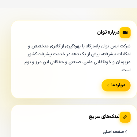
دسترسی دوربین زیاد است استفاده کرد.
درباره توان
شرکت ایمن توان پاسارگاد با بهره‌گیری از کادری متخصص و
امکانات پیشرفته، بیش از یک دهه در خدمت پیشرفت کشور
عزیزمان و خودکفایی علمی، صنعتی و حفاظتی این مرز و بوم
است.
اندازه فیزیکی ابعاد دوربین مداربسته تحت شبکه آیپی IP دام داهوا DAHUA
DH-IPC-HDBW-1431EP
درباره ما
جنس بدنه اصلی کیس دوربین مداربسته تحت شبکه دام داهوا
IPC-HDBW1431EP از فلز مستحکم آلومینیوم است و قسمت
لنز و IR دوربین با یک کاور شیشه ای مانند پوشانیده شده است.
لینک‌های سریع
قبل از این که این کاور روی کیس قرار بگیرد باید جهت دوربین
تنظیم شود و سپس این کاور را روی کیس دوربین مدار بسته
صفحه اصلی