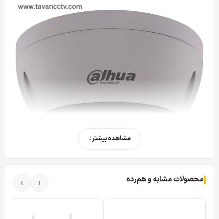
مشاهده بیشتر
محصولات مشابه و هم‌رده
›
‹
دوربین مداربسته تحت شبکه آیپی IP دام داهوا DAHUA DH-IPC-HDBW-
1431EP