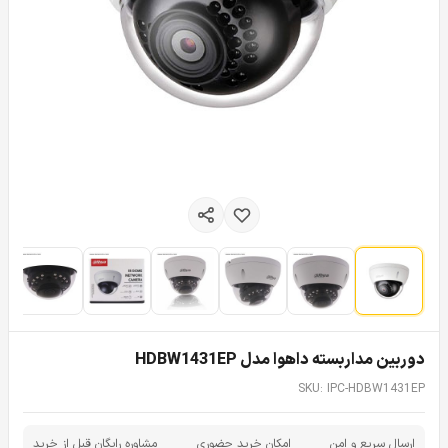
دوربین مداربسته داهوا مدل HDBW1431EP
SKU: IPC-HDBW1431EP
ارسال سریع و امن
امکان خرید حضوری
مشاوره رایگان قبل از خرید