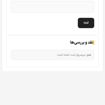
دوربین مداربسته تحت شبکه آیپی IP دام داهوا DAHUA DH-IPC-HDBW-
1431EP
با نگاهی به تصویر دوربین مداربسته تحت شبکه آیپی دام داهوا
IPC-HDBW1431EP به این مهم دست خواهید یافت که کیس
این
دوربین تحت شبکه داهوا
از سری محصولات دوربین مداربسته
نقد و بررسی‌ها
دام می باشد.
از نکات مهم و کلیدی و همچنین قابل دفاع در مورد کیس دوربین
هنوز بررسی‌ای ثبت نشده است.
مدار بسته تحت شبکه داهوا HDBW1431EP می توان به Vandal
proof بودن یا ضد ضربه بودن این کیس اشاره کرد. بدین صورت
که اگر به هر نحوی به بدنه دوربین ضربه وارد شود، جنس بدنه
دوربین در مقابل این ضربات مقاوم خواهد بود.
از این رو دوربین مدار بسته تحت شبکه IP داهوا 1431EP می
توان در فضای پارکینگ ها که سقف نسبتا کوتاهی دارند و امکان