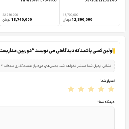
HFW2849TL-S-PRO
DS-2CD2123G2-IU
22,750,000
15,700,000
18,740,000
12,300,000
تومان
تومان
اولین کسی باشید که دیدگاهی می نویسد “دوربین مداربسته تحت شبکه داهوا
نشانی ایمیل شما منتشر نخواهد شد.
بخش‌های موردنیاز علامت‌گذاری شده‌اند
*
امتیاز شما
چهار مگاپیکسل واقعی در این
دوربین مداربسته
به صورت فول فریم ن
دیدگاه شما
*
فناوری فشرده سازی دوربین مداربسته داهوا DH-IPC-HDBW3441EP-S