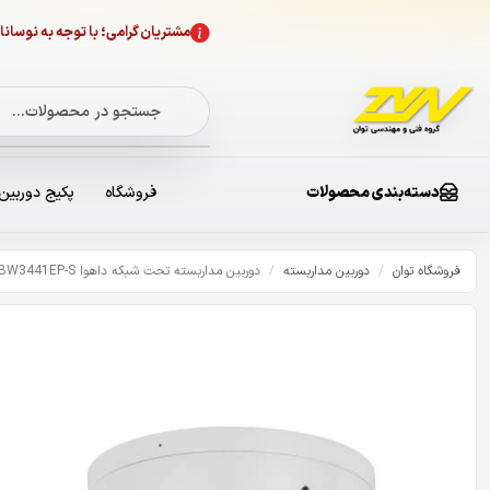
مشتریان گرامی؛ با توجه به نوسا
دسته‌بندی محصولات
فروشگاه
پکیج دوربین
فروشگاه توان
/
دوربین مداربسته
/
دوربین مداربسته تحت شبکه داهوا DH-IPC-HDBW3441EP-S