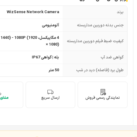
برند
WizSense Network Camera
جنس بدنه دوربین مداربسته
آلومنیومی
4 مگاپیکسل، 0) - 1080P (1920
کیفیت ضبط فیلم دوربین مداربسته
× 1080)
گواهی ضد آب
بله | گواهی IP67
طول برد (فاصله) دید در شب
50 متر
نمایندگی رسمی فروش
ارسال سریع
مشاوره