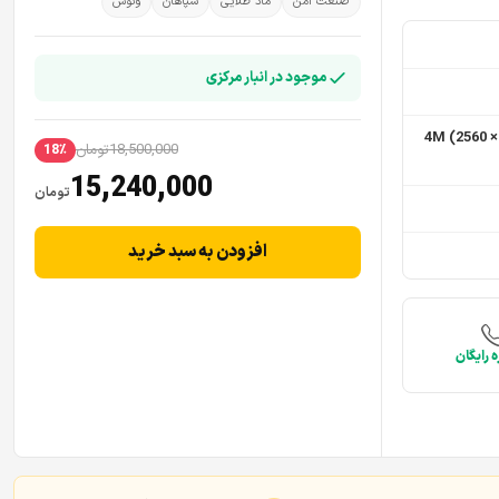
صنعت امن
ماد طلایی
سپاهان
ونوس
موجود در انبار مرکزی
4M (2560 × 144
18,500,000
تومان
18٪
15,240,000
تومان
افزودن به سبد خرید
 رایگان