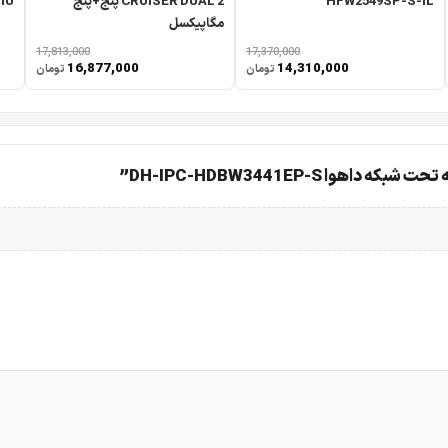
HFW2549SP-S-IL
CRUISER DUAL 2 پنج+پنج
IU
مگاپیکسل
17,813,000
17,370,000
16,877,000
14,310,000
تومان
تومان
 DH-IPC-HDBW3441EP-S”
دوربین مدار بسته تحت شبکه داهوا 3441EP-S یکی از محصولات سری Wizsense داهوا بوده که دارای قابلیت های هوشمند 
قابلیت های هوشمند در دوربین مداربسته داهوا DH-IPC-HDBW3441EP-S این دوربین دارای کیفیت تصویر چهار مگاپیکسل
مایش داده می شود .