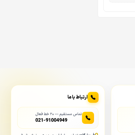
ارتباط با ما
تماس مستقیم — ۲۰ خط فعال
021-91004949