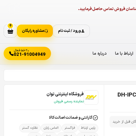
ارشناسان فروش تماس حاصل فرمایید.
0
ورود / ثبت نام
مشاوره رایگان
۲۰ خط فعال
ارتباط با ما
درباره ما
021-91004949
فروشگاه اینترنتی توان
نماینده رسمی فروش
گارانتی و ضمانت اصالت کالا
گان قبل از خرید
پارس ارتباط
فراگستر
الماس رایان
نظارت گستر